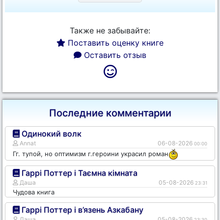
Также не забывайте:
Поставить оценку книге
Оставить отзыв
Последние комментарии
Одинокий волк
Annat
06-08-2026
00:00
Гг. тупой, но оптимизм г.героини украсил роман
Гаррі Поттер і Таємна кімната
Даша
05-08-2026
23:31
Чудова книга
Гаррі Поттер і в’язень Азкабану
Даша
05-08-2026
23:30