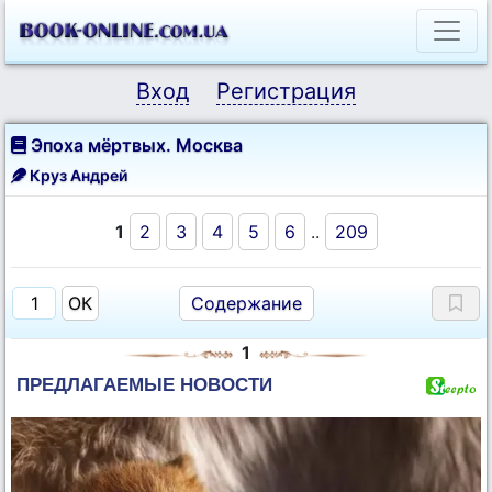
Вход
Регистрация
Эпоха мёртвых. Москва
Круз Андрей
1
2
3
4
5
6
..
209
Содержание
1