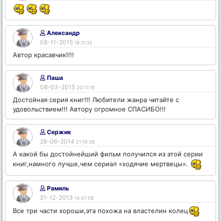
Александр
08-11-2015
19:11:35
Автор красавчик!!!!
Паша
08-03-2015
20:17:19
Достойная серия книг!!! Любители жанра читайте с
удовольствием!!! Автору огромное СПАСИБО!!!
Сержик
28-06-2014
21:10:38
А какой бы достойнейший фильм получился из этой серии
книг,намного лучше,чем сериал «ходячие мертвецы».
Рамиль
21-12-2013
14:47:58
Все три части хороши,эта похожа на властелин колец