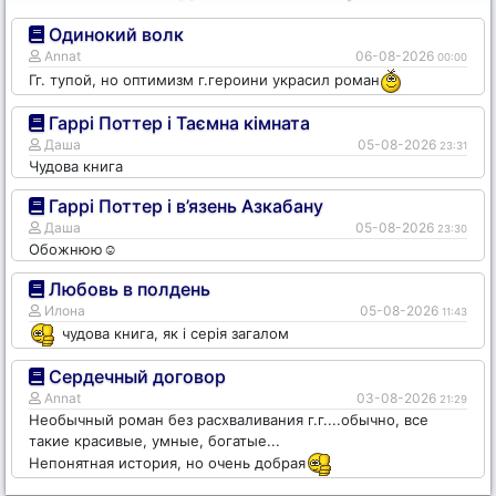
Одинокий волк
Annat
06-08-2026
00:00
Гг. тупой, но оптимизм г.героини украсил роман
Гаррі Поттер і Таємна кімната
Даша
05-08-2026
23:31
Чудова книга
Гаррі Поттер і в’язень Азкабану
Даша
05-08-2026
23:30
Обожнюю☺️
Любовь в полдень
Илона
05-08-2026
11:43
чудова книга, як і серія загалом
Сердечный договор
Annat
03-08-2026
21:29
Необычный роман без расхваливания г.г....обычно, все
такие красивые, умные, богатые...
Непонятная история, но очень добрая