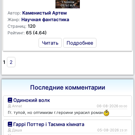
Каменистый Артем
Автор:
Научная фантастика
Жанр:
120
Страниц:
65 (4.64)
Рейтинг:
Читать
Подробнее
1
2
Последние комментарии
Одинокий волк
Annat
06-08-2026
00:00
Гг. тупой, но оптимизм г.героини украсил роман
Гаррі Поттер і Таємна кімната
Даша
05-08-2026
23:31