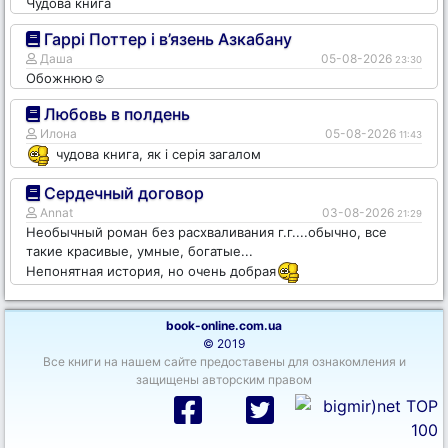
Чудова книга
Гаррі Поттер і в’язень Азкабану
Даша
05-08-2026
23:30
Обожнюю☺️
Любовь в полдень
Илона
05-08-2026
11:43
чудова книга, як і серія загалом
Сердечный договор
Annat
03-08-2026
21:29
Необычный роман без расхваливания г.г....обычно, все
такие красивые, умные, богатые...
Непонятная история, но очень добрая
book-online.com.ua
© 2019
Все книги на нашем сайте предоставены для ознакомления и
защищены авторским правом