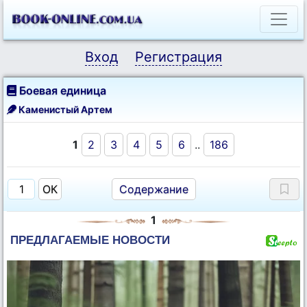
Вход
Регистрация
Боевая единица
Каменистый Артем
1
2
3
4
5
6
..
186
Содержание
1