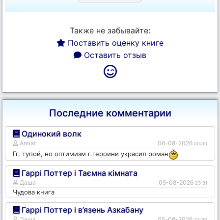
Также не забывайте:
Поставить оценку книге
Оставить отзыв
Последние комментарии
Одинокий волк
Annat
06-08-2026
00:00
Гг. тупой, но оптимизм г.героини украсил роман
Гаррі Поттер і Таємна кімната
Даша
05-08-2026
23:31
Чудова книга
Гаррі Поттер і в’язень Азкабану
Даша
05-08-2026
23:30