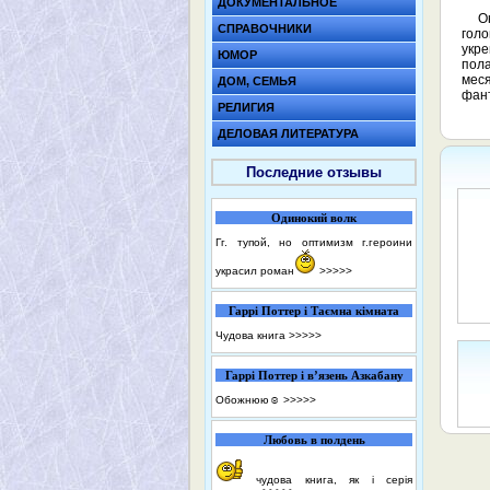
ДОКУМЕНТАЛЬНОЕ
О
СПРАВОЧНИКИ
гол
укре
ЮМОР
пола
меся
ДОМ, СЕМЬЯ
фант
РЕЛИГИЯ
ДЕЛОВАЯ ЛИТЕРАТУРА
Последние отзывы
Одинокий волк
Гг. тупой, но оптимизм г.героини
украсил роман
>>>>>
Гаррі Поттер і Таємна кімната
Чудова книга
>>>>>
Гаррі Поттер і в’язень Азкабану
Обожнюю☺️
>>>>>
Любовь в полдень
чудова книга, як і серія