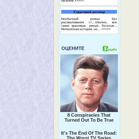
загалом
>>>>>
Сердечный договор
Необычный роман без
расхваливания г.г....обычно, все
такие красивые, умные, богатые...
Непонятная история, но...
>>>>>
ОЦЕНИТЕ
8 Conspiracies That
Turned Out To Be True
It's The End Of The Road:
The Worst TV Series