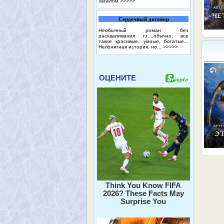
загалом
>>>>>
Сердечный договор
Необычный роман без
расхваливания г.г....обычно, все
такие красивые, умные, богатые...
Непонятная история, но...
>>>>>
ОЦЕНИТЕ
Think You Know FIFA
2026? These Facts May
Surprise You