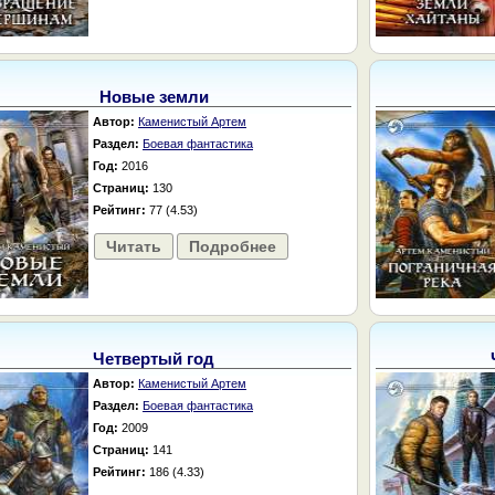
Новые земли
Автор:
Каменистый Артем
Раздел:
Боевая фантастика
Год:
2016
Страниц:
130
Рейтинг:
77 (4.53)
Читать
Подробнее
Четвертый год
Автор:
Каменистый Артем
Раздел:
Боевая фантастика
Год:
2009
Страниц:
141
Рейтинг:
186 (4.33)