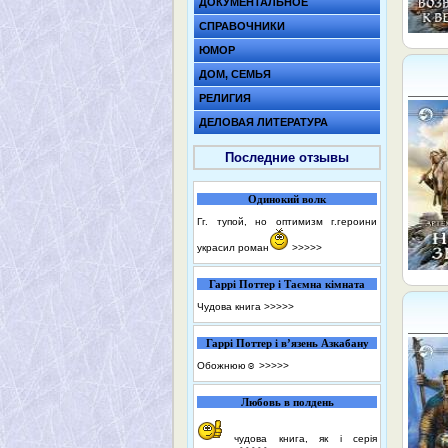
ДОКУМЕНТАЛЬНОЕ
СПРАВОЧНИКИ
ЮМОР
ДОМ, СЕМЬЯ
РЕЛИГИЯ
ДЕЛОВАЯ ЛИТЕРАТУРА
Последние отзывы
Одинокий волк
Гг. тупой, но оптимизм г.героини
украсил роман
>>>>>
Гаррі Поттер і Таємна кімната
Чудова книга
>>>>>
Гаррі Поттер і в’язень Азкабану
Обожнюю☺️
>>>>>
Любовь в полдень
чудова книга, як і серія