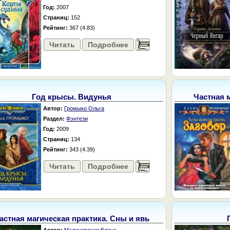
Год:
2007
Страниц:
152
Рейтинг:
367 (4.83)
Читать
Подробнее
......
Год крысы. Видунья
Частная м
Автор:
Громыко Ольга
Раздел:
Фэнтези
Год:
2009
Страниц:
134
Рейтинг:
343 (4.39)
Читать
Подробнее
......
астная магическая практика. Сны и явь