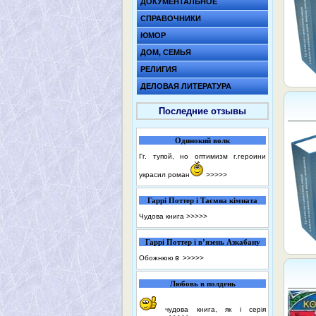
ДОКУМЕНТАЛЬНОЕ
СПРАВОЧНИКИ
ЮМОР
ДОМ, СЕМЬЯ
РЕЛИГИЯ
ДЕЛОВАЯ ЛИТЕРАТУРА
Последние отзывы
Одинокий волк
Гг. тупой, но оптимизм г.героини
украсил роман
>>>>>
Гаррі Поттер і Таємна кімната
Чудова книга
>>>>>
Гаррі Поттер і в’язень Азкабану
Обожнюю☺️
>>>>>
Любовь в полдень
чудова книга, як і серія