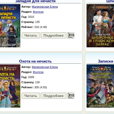
Западня для нечисти
Шпи
Автор:
Малиновская Елена
Раздел:
Фэнтези
Год:
2010
Страниц:
135
Рейтинг:
316 (4.46)
Читать
Подробнее
......
Охота на нечисть
Записки
Автор:
Малиновская Елена
Раздел:
Фэнтези
Год:
2009
Страниц:
126
Рейтинг:
305 (4.55)
Читать
Подробнее
......