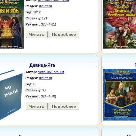
Автор:
Малиновская Елена
Раздел:
Фэнтези
Год:
2012
Страниц:
121
Рейтинг:
328 (4.61)
Читать
Подробнее
Девица-Яга
Автор:
Чепенко Евгения
Раздел:
Фэнтези
Год:
0
Страниц:
38
Рейтинг:
324 (4.70)
Читать
Подробнее