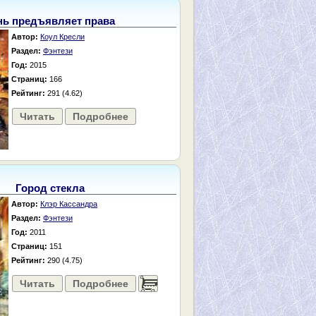
нь предъявляет права
Автор:
Коул Кресли
Раздел:
Фэнтези
Год:
2015
Страниц:
166
Рейтинг:
291 (4.62)
Читать
Подробнее
Город стекла
Автор:
Клэр Кассандра
Раздел:
Фэнтези
Год:
2011
Страниц:
151
Рейтинг:
290 (4.75)
Читать
Подробнее
......