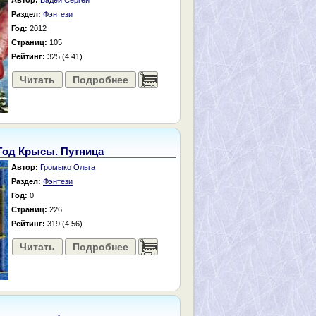
Автор:
Бадей Сергей
Раздел:
Фэнтези
Год:
2012
Страниц:
105
Рейтинг:
325 (4.41)
Читать
Подробнее
......
Год Крысы. Путница
Автор:
Громыко Ольга
Раздел:
Фэнтези
Год:
0
Страниц:
226
Рейтинг:
319 (4.56)
Читать
Подробнее
......