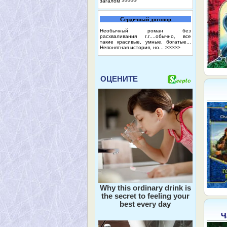
загалом
>>>>>
Сердечный договор
Необычный роман без
расхваливания г.г....обычно, все
такие красивые, умные, богатые...
Непонятная история, но...
>>>>>
ОЦЕНИТЕ
Why this ordinary drink is
the secret to feeling your
best every day
Ч