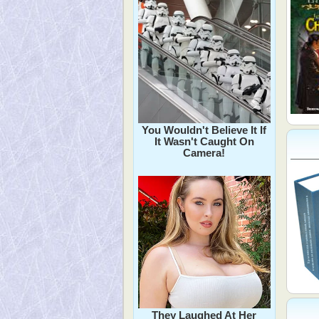
You Wouldn't Believe It If
It Wasn't Caught On
Camera!
They Laughed At Her