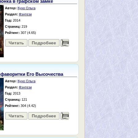
онка в графском замке
Автор:
Куно Ольга
Раздел:
Фэнтези
Год:
2014
Страниц:
219
Рейтинг:
307 (4.65)
Читать
Подробнее
......
 фаворитки Его Высочества
Автор:
Куно Ольга
Раздел:
Фэнтези
Год:
2013
Страниц:
121
Рейтинг:
304 (4.42)
Читать
Подробнее
......