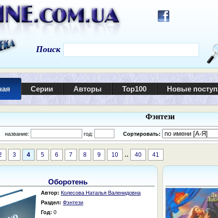
Поиск
ная
Серии
Авторы
Top100
Новые посту
Фэнтези
:
название:
год:
Сортировать:
..
2
3
4
5
6
7
8
9
10
40
41
Оборотень
Автор:
Колесова Наталья Валенидовна
Раздел:
Фэнтези
Год:
0