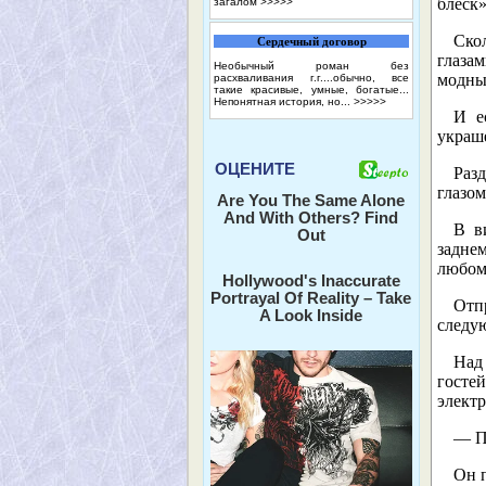
блеск»
загалом
>>>>>
Ско
Сердечный договор
глазам
Необычный роман без
модны
расхваливания г.г....обычно, все
такие красивые, умные, богатые...
Непонятная история, но...
>>>>>
И е
украш
ОЦЕНИТЕ
Раз
глазом
Are You The Same Alone
And With Others? Find
В в
Out
заднем
любом 
Hollywood's Inaccurate
Portrayal Of Reality – Take
Отп
A Look Inside
следу
Над
госте
электр
— П
Он п