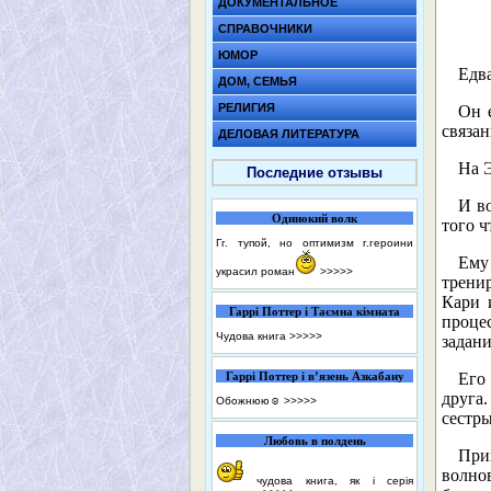
ДОКУМЕНТАЛЬНОЕ
СПРАВОЧНИКИ
ЮМОР
Едва
ДОМ, СЕМЬЯ
РЕЛИГИЯ
Он 
связан
ДЕЛОВАЯ ЛИТЕРАТУРА
На Э
Последние отзывы
И во
Одинокий волк
того ч
Гг. тупой, но оптимизм г.героини
Ему
украсил роман
>>>>>
трени
Кари 
Гаррі Поттер і Таємна кімната
проце
Чудова книга
>>>>>
задани
Гаррі Поттер і в’язень Азкабану
Его
друга
Обожнюю☺️
>>>>>
сестры
Любовь в полдень
При
волно
чудова книга, як і серія