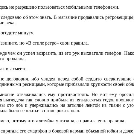
десь не разрешено пользоваться мобильными телефонами.
 следовало об этом знать. В магазине продавались ретровещицы
е века.
огодите минуту.
вините, но «В стиле ретро» свои правила.
де чем он успел возразить, из его рук выхватили телефон. Нако
го продавца.
ак вы смеете…
не договорил, ибо увидел перед собой сердито сверкнувшие 
 длинными ресницами, которые прибавляли хрупкости своей обл
многие отваживались ему противостоять. Но вот ему бросил
я выглядела так, словно прибыла из пятидесятых годов прошло
аны ото лба и удерживались на затылке лентой из ткани с уз
ала было ее платье в стиле рок-н-ролл.
ею, потому что я хозяйка магазина, а правила есть правила.
спрятала его смартфон в боковой карман объемной юбки и даже