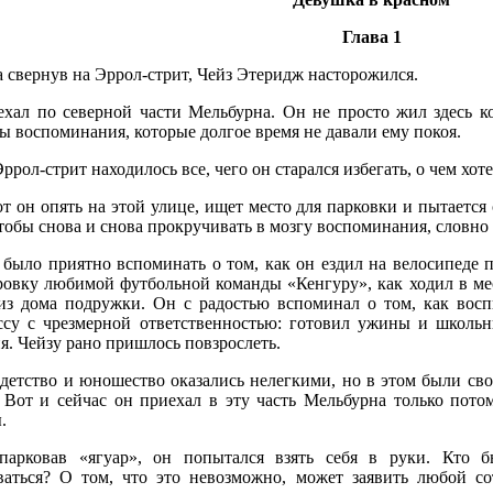
Глава 1
 свернув на Эррол-стрит, Чейз Этеридж насторожился.
ехал по северной части Мельбурна. Он не просто жил здесь ко
ы воспоминания, которые долгое время не давали ему покоя.
ррол-стрит находилось все, чего он старался избегать, о чем хоте
т он опять на этой улице, ищет место для парковки и пытается
тобы снова и снова прокручивать в мозгу воспоминания, словн
 было приятно вспоминать о том, как он ездил на велосипеде п
ровку любимой футбольной команды «Кенгуру», как ходил в ме
из дома подружки. Он с радостью вспоминал о том, как вос
ссу с чрезмерной ответственностью: готовил ужины и школьн
я. Чейзу рано пришлось повзрослеть.
 детство и юношество оказались нелегкими, но в этом были св
. Вот и сейчас он приехал в эту часть Мельбурна только потом
.
парковав «ягуар», он попытался взять себя в руки. Кто 
ваться? О том, что это невозможно, может заявить любой с