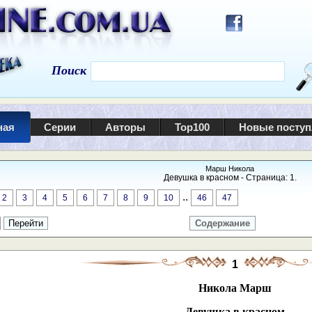
Поиск
ная
Серии
Авторы
Top100
Новые посту
Марш Никола
Девушка в красном - Страница: 1.
..
2
3
4
5
6
7
8
9
10
46
47
Содержание
1
Никола Марш
Девушка в красном