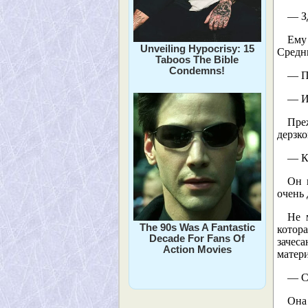
— З
Ему
Unveiling Hypocrisy: 15
Средни
Taboos The Bible
Condemns!
— П
— Из
Преж
дерзко
— К
Он 
очень
Не 
The 90s Was A Fantastic
котора
Decade For Fans Of
зачес
Action Movies
матери
— См
Она 