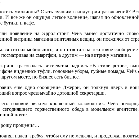
.
лотить миллионы? Стать лучшим в индустрии развлечений? Все
и. И все же он ощущал легкое волнение, шагая по обновленной
е бутики и кафе.
сли появление на Эррол-стрит Чейз вынес достаточно споко
енной витрины магазина винтажных вещиц, он поежился от стра
дался сигнал мобильного, и он ответил на текстовое сообщение
 посматривая на смартфон, а другим — на витрину магазина.
итрине красовалась витиеватая надпись «В стиле ретро», вып
 фоне виднелись туфли, головные уборы, губные помады. Чейз с
другом месте, но бизнес есть бизнес.
равив еще одно сообщение Джерри, он толкнул дверь и воше
ющий вопрос чрезвычайно дотошной секретарши.
 его головой звякнул крошечный колокольчик. Чейз поморщи
й сегодняшнего торжественного обеда в модельном агентств
онной почте.
рошу прощения…
однял палец, требуя, чтобы ему не мешали, и продолжал возить