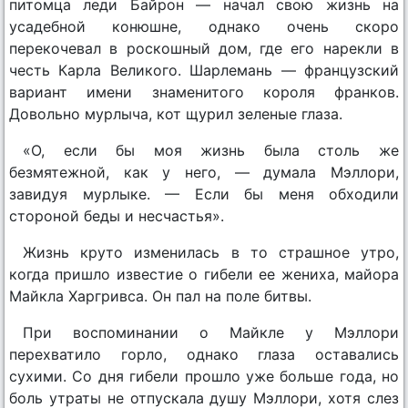
питомца леди Байрон — начал свою жизнь на
усадебной конюшне, однако очень скоро
перекочевал в роскошный дом, где его нарекли в
честь Карла Великого. Шарлемань — французский
вариант имени знаменитого короля франков.
Довольно мурлыча, кот щурил зеленые глаза.
«О, если бы моя жизнь была столь же
безмятежной, как у него, — думала Мэллори,
завидуя мурлыке. — Если бы меня обходили
стороной беды и несчастья».
Жизнь круто изменилась в то страшное утро,
когда пришло известие о гибели ее жениха, майора
Майкла Харгривса. Он пал на поле битвы.
При воспоминании о Майкле у Мэллори
перехватило горло, однако глаза оставались
сухими. Со дня гибели прошло уже больше года, но
боль утраты не отпускала душу Мэллори, хотя слез