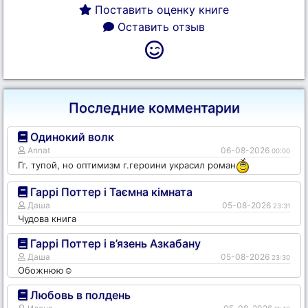
Поставить оценку книге
Оставить отзыв
Последние комментарии
Одинокий волк
Annat
06-08-2026
00:00
Гг. тупой, но оптимизм г.героини украсил роман
Гаррі Поттер і Таємна кімната
Даша
05-08-2026
23:31
Чудова книга
Гаррі Поттер і в’язень Азкабану
Даша
05-08-2026
23:30
Обожнюю☺️
Любовь в полдень