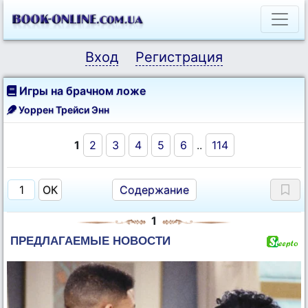
Вход
Регистрация
Игры на брачном ложе
Уоррен Трейси Энн
1
2
3
4
5
6
..
114
Содержание
1