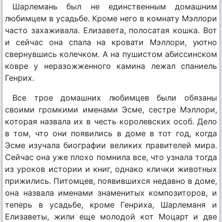
Шарлемань был не единственным домашним
любимцем в усадьбе. Кроме него в комнату Мэллори
часто захаживала. Елизавета, полосатая кошка. Вот
и сейчас она спала на кровати Мэллори, уютно
свернувшись колечком. А на пушистом абиссинском
ковре у неразожженного камина лежал спаниель
Генрих.
Все трое домашних любимцев были обязаны
своими громкими именами Эсме, сестре Мэллори,
которая назвала их в честь королевских особ. Дело
в том, что они появились в доме в тот год, когда
Эсме изучала биографии великих правителей мира.
Сейчас она уже плохо помнила все, что узнала тогда
из уроков истории и книг, однако клички животных
прижились. Питомцев, появившихся недавно в доме,
она назвала именами знаменитых композиторов, и
теперь в усадьбе, кроме Генриха, Шарлеманя и
Елизаветы, жили еще молодой кот Моцарт и две