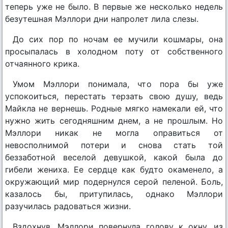
теперь уже не было. В первые же несколько недель
безутешная Мэллори дни напролет лила слезы.
До сих пор по ночам ее мучили кошмары, она
просыпалась в холодном поту от собственного
отчаянного крика.
Умом Мэллори понимала, что пора бы уже
успокоиться, перестать терзать свою душу, ведь
Майкла не вернешь. Родные мягко намекали ей, что
нужно жить сегодняшним днем, а не прошлым. Но
Мэллори никак не могла оправиться от
невосполнимой потери и снова стать той
беззаботной веселой девушкой, какой была до
гибели жениха. Ее сердце как будто окаменело, а
окружающий мир подернулся серой пеленой. Боль,
казалось бы, притупилась, однако Мэллори
разучилась радоваться жизни.
Вздохнув, Мэллори повернула голову к окну, из