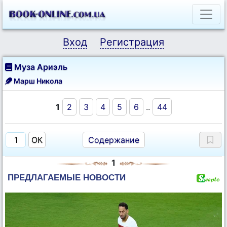
Вход
Регистрация
Муза Ариэль
Марш Никола
1
2
3
4
5
6
..
44
Содержание
1