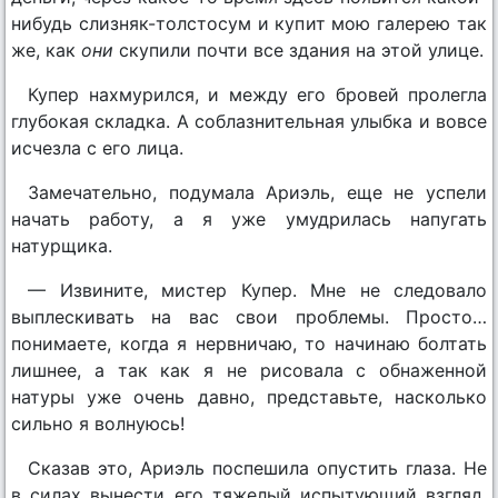
нибудь слизняк-толстосум и купит мою галерею так
же, как
они
скупили почти все здания на этой улице.
Купер нахмурился, и между его бровей пролегла
глубокая складка. А соблазнительная улыбка и вовсе
исчезла с его лица.
Замечательно, подумала Ариэль, еще не успели
начать работу, а я уже умудрилась напугать
натурщика.
— Извините, мистер Купер. Мне не следовало
выплескивать на вас свои проблемы. Просто…
понимаете, когда я нервничаю, то начинаю болтать
лишнее, а так как я не рисовала с обнаженной
натуры уже очень давно, представьте, насколько
сильно я волнуюсь!
Сказав это, Ариэль поспешила опустить глаза. Не
в силах вынести его тяжелый испытующий взгляд,