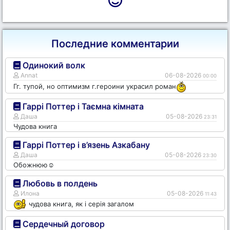
Последние комментарии
Одинокий волк
Annat
06-08-2026
00:00
Гг. тупой, но оптимизм г.героини украсил роман
Гаррі Поттер і Таємна кімната
Даша
05-08-2026
23:31
Чудова книга
Гаррі Поттер і в’язень Азкабану
Даша
05-08-2026
23:30
Обожнюю☺️
Любовь в полдень
Илона
05-08-2026
11:43
чудова книга, як і серія загалом
Сердечный договор