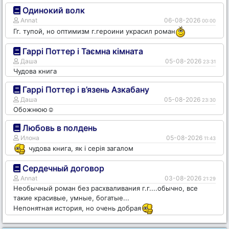
Одинокий волк
Annat
06-08-2026
00:00
Гг. тупой, но оптимизм г.героини украсил роман
Гаррі Поттер і Таємна кімната
Даша
05-08-2026
23:31
Чудова книга
Гаррі Поттер і в’язень Азкабану
Даша
05-08-2026
23:30
Обожнюю☺️
Любовь в полдень
Илона
05-08-2026
11:43
чудова книга, як і серія загалом
Сердечный договор
Annat
03-08-2026
21:29
Необычный роман без расхваливания г.г....обычно, все
такие красивые, умные, богатые...
Непонятная история, но очень добрая