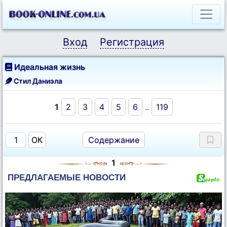
Вход
Регистрация
Идеальная жизнь
Стил Даниэла
1
2
3
4
5
6
..
119
Содержание
1