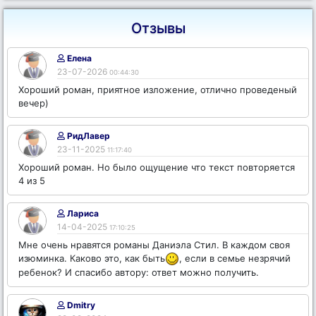
Отзывы
Елена
23-07-2026
00:44:30
Хороший роман, приятное изложение, отлично проведеный
вечер)
РидЛавер
23-11-2025
11:17:40
Хороший роман. Но было ощущение что текст повторяется
4 из 5
Лариса
14-04-2025
17:10:25
Мне очень нравятся романы Даниэла Стил. В каждом своя
изюминка. Каково это, как быть
, если в семье незрячий
ребенок? И спасибо автору: ответ можно получить.
Dmitry