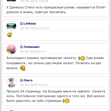
29-09-2024
17:50:58
У Даниєлы Стилл есть прекрасный роман, называется Полёт
длиною в жизнь, советую прочитать.
Lorikaas
30-05-2023
16:09:33
Солнышко
19-08-2022
08:11:11
Аннотация к роману противоречит сюжету.
Сам роман
понравился , но сильно растянули сюжет. Почитать на раз
можно.
Ольга
25-05-2022
11:53:59
Прошла 24 страницы. На большее меня не хватило. Сюжета
ноль. Постоянное повторение одного и того же. Всё можно
было уместить на трёх страницах.