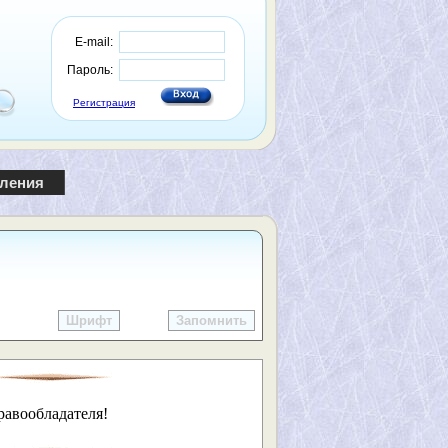
E-mail:
Пароль:
Регистрация
пления
Шрифт
Запомнить
равообладателя!