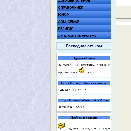
ДОКУМЕНТАЛЬНОЕ
СПРАВОЧНИКИ
ЮМОР
ДОМ, СЕМЬЯ
РЕЛИГИЯ
ДЕЛОВАЯ ЛИТЕРАТУРА
Последние отзывы
Одинокий волк
Гг. тупой, но оптимизм г.героини
украсил роман
>>>>>
Гаррі Поттер і Таємна кімната
Чудова книга
>>>>>
Гаррі Поттер і в’язень Азкабану
Обожнюю☺️
>>>>>
Любовь в полдень
чудова книга, як і серія