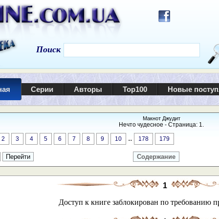
Поиск
ная
Серии
Авторы
Top100
Новые посту
Макнот Джудит
Нечто чудесное - Страница: 1.
..
2
3
4
5
6
7
8
9
10
178
179
Содержание
1
Доступ к книге заблокирован по требованию п