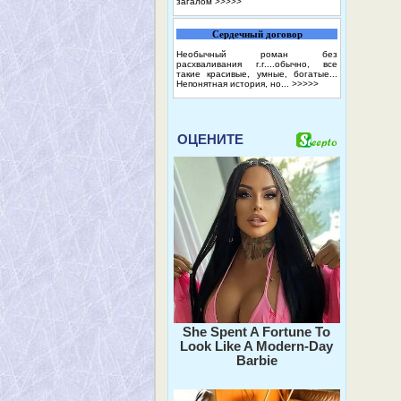
загалом
>>>>>
Сердечный договор
Необычный роман без
расхваливания г.г....обычно, все
такие красивые, умные, богатые...
Непонятная история, но...
>>>>>
ОЦЕНИТЕ
She Spent A Fortune To
Look Like A Modern-Day
Barbie