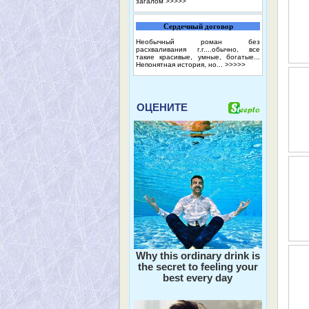
загалом
>>>>>
Сердечный договор
Необычный роман без
расхваливания г.г....обычно, все
такие красивые, умные, богатые...
Непонятная история, но...
>>>>>
ОЦЕНИТЕ
Why this ordinary drink is
the secret to feeling your
best every day