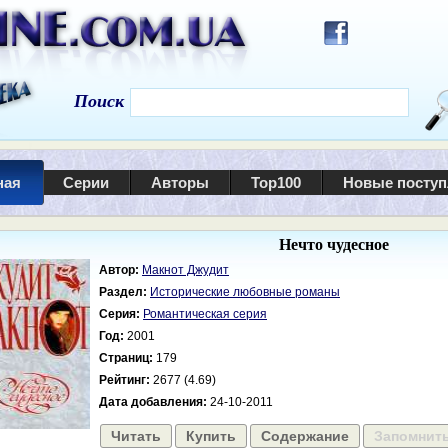
Поиск
ная
Серии
Авторы
Top100
Новые посту
Нечто чудесное
Автор:
Макнот Джудит
Раздел:
Исторические любовные романы
Серия:
Романтическая серия
Год:
2001
Страниц:
179
Рейтинг:
2677 (4.69)
Дата добавления:
24-10-2011
Читать
Купить
Содержание
Запомнит