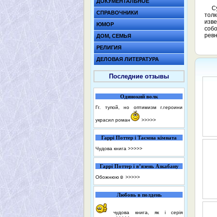
ДОКУМЕНТАЛЬНОЕ
С
СПРАВОЧНИКИ
толк
изве
ЮМОР
соб
ревн
ДОМ, СЕМЬЯ
РЕЛИГИЯ
ДЕЛОВАЯ ЛИТЕРАТУРА
Последние отзывы
Одинокий волк
Гг. тупой, но оптимизм г.героини
украсил роман
>>>>>
Гаррі Поттер і Таємна кімната
Чудова книга
>>>>>
Гаррі Поттер і в’язень Азкабану
Обожнюю☺️
>>>>>
Любовь в полдень
чудова книга, як і серія