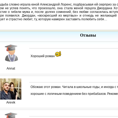
удьба словно играла юной Александрой Лоренс, подбрасывая ей сюрприз за 
ом не успев понять, что произошло, она стала женой герцога Джордана Хо
стие о гибели мужа и, после долгих сомнений, без любви согласилась вступ
оре появился. Джордан, «воскресший из мертвых» и отнюдь не желающий о
ует и страстно любит, ту, которую намерен заставить полюбить себя…
Отзывы
Хороший роман
Annat
Обожаю этот роман. Читала в школьные годы, и иногда с 
хорошие с логичным поведением без прибабахов. Реком
Arevik