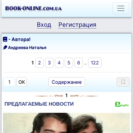
Вход
Регистрация
- Автора!
Андреева Наталья
1
2
3
4
5
6
..
122
Содержание
1