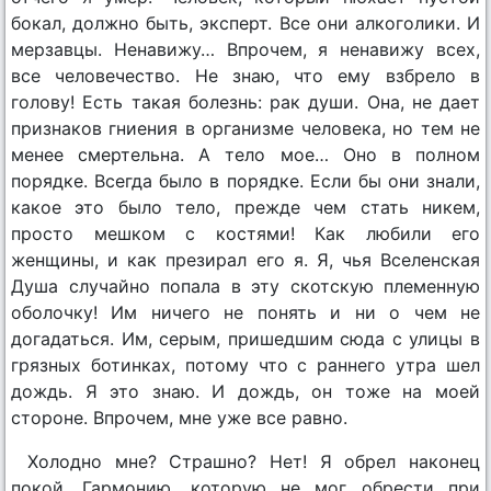
бокал, должно быть, эксперт. Все они алкоголики. И
мерзавцы. Ненавижу… Впрочем, я ненавижу всех,
все человечество. Не знаю, что ему взбрело в
голову! Есть такая болезнь: рак души. Она, не дает
признаков гниения в организме человека, но тем не
менее смертельна. А тело мое… Оно в полном
порядке. Всегда было в порядке. Если бы они знали,
какое это было тело, прежде чем стать никем,
просто мешком с костями! Как любили его
женщины, и как презирал его я. Я, чья Вселенская
Душа случайно попала в эту скотскую племенную
оболочку! Им ничего не понять и ни о чем не
догадаться. Им, серым, пришедшим сюда с улицы в
грязных ботинках, потому что с раннего утра шел
дождь. Я это знаю. И дождь, он тоже на моей
стороне. Впрочем, мне уже все равно.
Холодно мне? Страшно? Нет! Я обрел наконец
покой. Гармонию, которую не мог обрести при