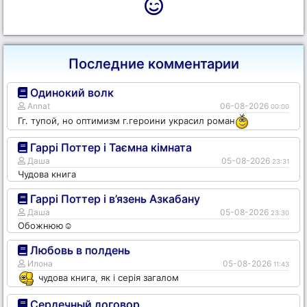
Последние комментарии
Одинокий волк
Annat
06-08-2026
00:00
Гг. тупой, но оптимизм г.героини украсил роман
Гаррі Поттер і Таємна кімната
Даша
05-08-2026
23:31
Чудова книга
Гаррі Поттер і в’язень Азкабану
Даша
05-08-2026
23:30
Обожнюю☺️
Любовь в полдень
Илона
05-08-2026
11:43
чудова книга, як і серія загалом
Сердечный договор