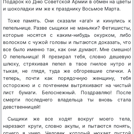
Подарок ко Дню Советской Армии в обмен на цветы
и шоколадки им же к празднику Восьмое Марта.
Тоже память. Они сказали «ага!» и кинулись к
пепельнице. Разве сыщики не маньяки? Фетишисты,
которые носятся с каким-нибудь окурком, либо
волоском с чужой головы и пытаются доказать, что
все было именно так, как они думают. Мне смешно!
О пепельница! Я презирал тебя, словно дешевую
шлюху, стряхивая пепел в твое гнилое нутро и
тыкая, не глядя, туда же обгоревшие спички. А
теперь, почти как порядочную женщину, тебя
осторожно и с почтением вытряхивают на чистый
лист бумаги. Белоснежный. Поздравляю! После
смерти последнего владельца ты вновь стала
девственницей!
Сыщики же все ходят вокруг моего тела,
нарезают круги, словно акулы, и пытаются понять,
отчего я умер. Человек, который нюхает пустой