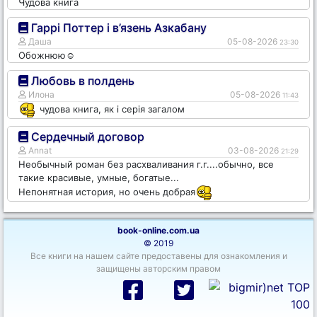
Чудова книга
Гаррі Поттер і в’язень Азкабану
Даша
05-08-2026
23:30
Обожнюю☺️
Любовь в полдень
Илона
05-08-2026
11:43
чудова книга, як і серія загалом
Сердечный договор
Annat
03-08-2026
21:29
Необычный роман без расхваливания г.г....обычно, все
такие красивые, умные, богатые...
Непонятная история, но очень добрая
book-online.com.ua
© 2019
Все книги на нашем сайте предоставены для ознакомления и
защищены авторским правом