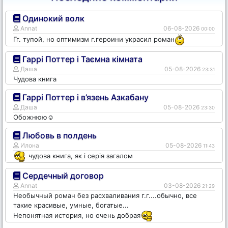
Одинокий волк
Annat
06-08-2026
00:00
Гг. тупой, но оптимизм г.героини украсил роман
Гаррі Поттер і Таємна кімната
Даша
05-08-2026
23:31
Чудова книга
Гаррі Поттер і в’язень Азкабану
Даша
05-08-2026
23:30
Обожнюю☺️
Любовь в полдень
Илона
05-08-2026
11:43
чудова книга, як і серія загалом
Сердечный договор
Annat
03-08-2026
21:29
Необычный роман без расхваливания г.г....обычно, все
такие красивые, умные, богатые...
Непонятная история, но очень добрая