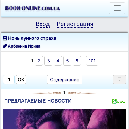
Вход
Регистрация
Ночь лунного страха
Арбенина Ирина
1
2
3
4
5
6
..
101
Содержание
1