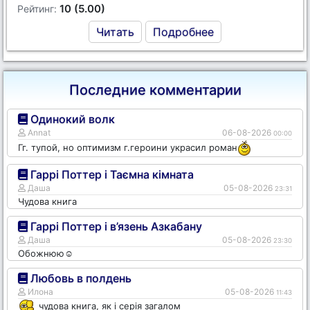
10 (5.00)
Рейтинг:
Читать
Подробнее
Последние комментарии
Одинокий волк
Annat
06-08-2026
00:00
Гг. тупой, но оптимизм г.героини украсил роман
Гаррі Поттер і Таємна кімната
Даша
05-08-2026
23:31
Чудова книга
Гаррі Поттер і в’язень Азкабану
Даша
05-08-2026
23:30
Обожнюю☺️
Любовь в полдень
Илона
05-08-2026
11:43
чудова книга, як і серія загалом