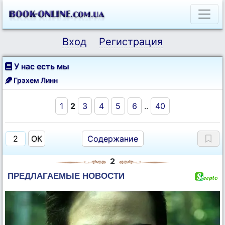
Вход
Регистрация
У нас есть мы
Грэхем Линн
1
2
3
4
5
6
..
40
Содержание
2