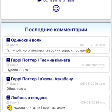
Последние комментарии
Одинокий волк
Annat
06-08-2026
00:00
Гг. тупой, но оптимизм г.героини украсил роман
Гаррі Поттер і Таємна кімната
Даша
05-08-2026
23:31
Чудова книга
Гаррі Поттер і в’язень Азкабану
Даша
05-08-2026
23:30
Обожнюю☺️
Любовь в полдень
Илона
05-08-2026
11:43
чудова книга, як і серія загалом