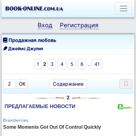
Вход
Регистрация
Продажная любовь
Джеймс Джулия
1
2
3
4
5
6
..
41
Содержание
2