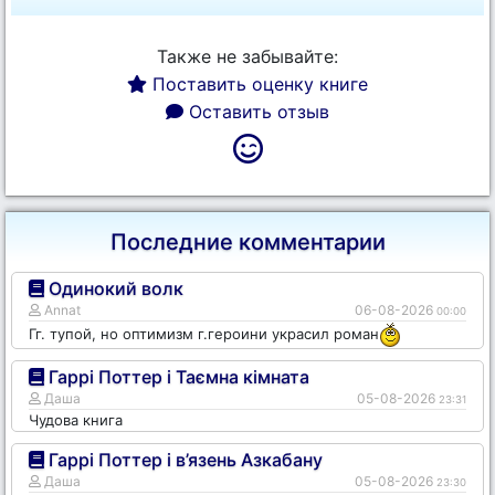
Также не забывайте:
Поставить оценку книге
Оставить отзыв
Последние комментарии
Одинокий волк
Annat
06-08-2026
00:00
Гг. тупой, но оптимизм г.героини украсил роман
Гаррі Поттер і Таємна кімната
Даша
05-08-2026
23:31
Чудова книга
Гаррі Поттер і в’язень Азкабану
Даша
05-08-2026
23:30