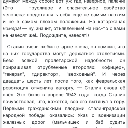
думают между собой: вот уж где, наверное, палачи!
(Это — трусливое и спасительное свойство
человека: представлять себя ещё не самым плохим
и не в самом плохом положении. На каторжанах
номера!
— ну, значит, отъявленные! На нас-то с вами
не навесят же!.. Подождите, навесят!)
Сталин очень любил старые слова, он помнил, что
на них государства могут держаться столетиями.
Безо всякой пролетарской надобности он
приращивал отрубленные второпях: «офицер»,
"генерал", «директор», "верховный". И через
двадцать шесть лет после того, как февральская
революция отменила каторгу, — Сталин снова её
ввёл. Это было в апреле 1943 года, когда Сталин
почувствовал, что, кажется, воз его вытянул в гору.
Первыми гражданскими плодами сталинградской
народной победы оказались: Указ о военизации
железных дорог (мальчишек и баб судить