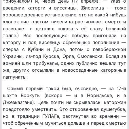
трибуналом) и, через день (17 апреля), — Указ о
введении каторги и виселицы. (Виселица — тоже
хорошее древнее установление, это не какой-нибудь
хлопок пистолетом, виселица растягивает смерть и
позволяет в деталях показать её сразу большой
толпе.) Все последующие победы пригоняли на
каторгу и под виселицу обречённые пополнения —
сперва с Кубани и Дона, потом с левобережной
Украины, из-под Курска, Орла, Смоленска. Вслед за
армией шли трибуналы, одних публично вешали тут
же, других отсылали в новосозданные каторжные
лагпункты.
Самый первый такой был, очевидно, — на 17-й
шахте Воркуты (вскоре — и в Норильске, и в
Джезказгане). Цель почти не скрывалась: каторжан
предстояло умертвить. Это откровенная душегубка,
но, в традиции ГУЛАГа, растянутая во времени —
чтоб обречённым мучиться дольше и перед смертью