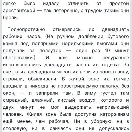
легко было издали отличить от простой
арестантской — так потерянно, с трудом таким они
брели.
Полнопротяжно отмерялись их двенадцать
рабочих часов. (На ручном долблении бутового
камня под полярными норильскими вьюгами они
получали за полсуток — один раз 10 минут
обогревалки.) И как можно несуразнее
использовались двенадцать часов их отдыха. За
счёт этих двенадцати часов их вели из зоны в зону,
строили, обыскивали. В жилой зоне их тотчас
вводили в никогда не проветриваемую палатку, без
окон, — и запирали там. В зиму густел там
смрадный, влажный, кислый воздух, которого и
двух минут не мог выдержать непривыкший
человек. Жилая зона была доступна каторжанам
ещё менее, чем рабочая. Ни в уборную, ни в
столовую, ни в санчасть они не допускались