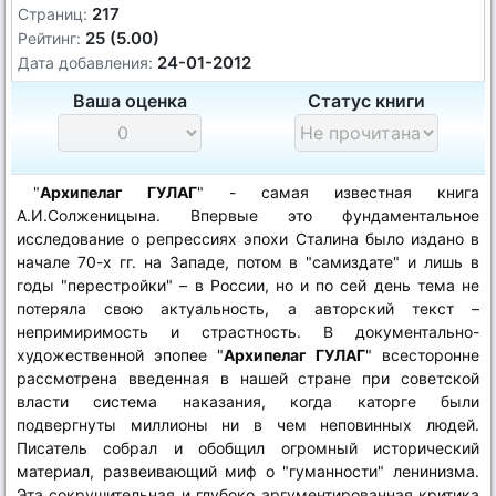
217
Страниц:
25 (5.00)
Рейтинг:
24-01-2012
Дата добавления:
Ваша оценка
Статус книги
"
Архипелаг ГУЛАГ
" - самая известная книга
А.И.Солженицына. Впервые это фундаментальное
исследование о репрессиях эпохи Сталина было издано в
начале 70-х гг. на Западе, потом в "самиздате" и лишь в
годы "перестройки" – в России, но и по сей день тема не
потеряла свою актуальность, а авторский текст –
непримиримость и страстность. В документально-
художественной эпопее "
Архипелаг ГУЛАГ
" всесторонне
рассмотрена введенная в нашей стране при советской
власти система наказания, когда каторге были
подвергнуты миллионы ни в чем неповинных людей.
Писатель собрал и обобщил огромный исторический
материал, развеивающий миф о "гуманности" ленинизма.
Эта сокрушительная и глубоко аргументированная критика