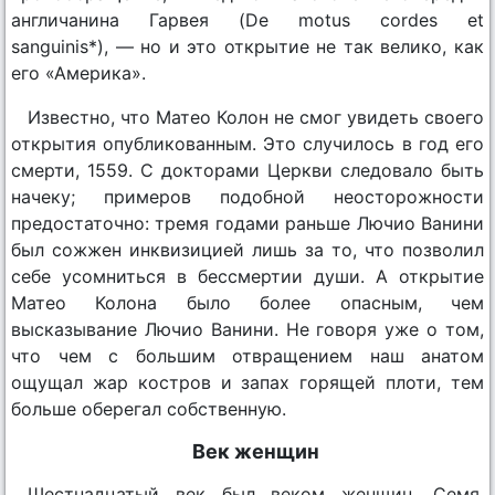
англичанина Гарвея (De motus cordes et
sanguinis*), — но и это открытие не так велико, как
его «Америка».
Известно, что Матео Колон не смог увидеть своего
открытия опубликованным. Это случилось в год его
смерти, 1559. С докторами Церкви следовало быть
начеку; примеров подобной неосторожности
предостаточно: тремя годами раньше Лючио Ванини
был сожжен инквизицией лишь за то, что позволил
себе усомниться в бессмертии души. А открытие
Матео Колона было более опасным, чем
высказывание Лючио Ванини. Не говоря уже о том,
что чем с большим отвращением наш анатом
ощущал жар костров и запах горящей плоти, тем
больше оберегал собственную.
Век женщин
Шестнадцатый век был веком женщин. Семя,