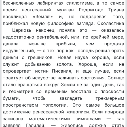
бесчисленных лабиринтах силлогизма, в то самое
время неотесанный мужлан Родригоде Триана
восклицал «Земля!» и, не подозревая того,
приближал новую философию взгляда. Схоластика
— Церковь наконец поняла это — оказалась
недостаточно рентабельной, или, по крайней мере,
давала меньше прибыли, чем продажа
индульгенций, — с тех пор как Господь решил брать
деньги с грешников. Новая наука хороша, если
служит добыванию золота. Хороша, если не
опровергает истин Писания, и еще лучше, если
трактует об искусстве наживать состояния. Солнце
стало вращаться вокруг Земли не за один день, так
и геометрия со временем восстала с плоскости
бумаги, чтобы завладеть трехмерным
пространством топологии. Это самое большое
достижение ренессансной живописи. Если природа
записана математическими символами — как
заявлял Галилей, — живопись должна стать