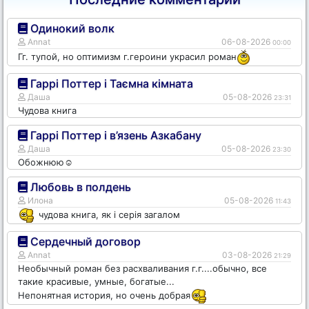
Одинокий волк
Annat
06-08-2026
00:00
Гг. тупой, но оптимизм г.героини украсил роман
Гаррі Поттер і Таємна кімната
Даша
05-08-2026
23:31
Чудова книга
Гаррі Поттер і в’язень Азкабану
Даша
05-08-2026
23:30
Обожнюю☺️
Любовь в полдень
Илона
05-08-2026
11:43
чудова книга, як і серія загалом
Сердечный договор
Annat
03-08-2026
21:29
Необычный роман без расхваливания г.г....обычно, все
такие красивые, умные, богатые...
Непонятная история, но очень добрая