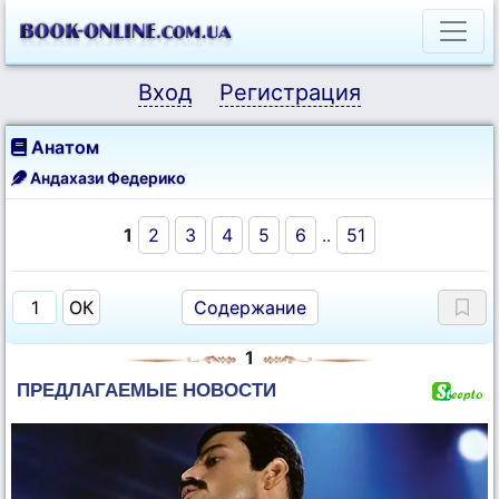
Вход
Регистрация
Анатом
Андахази Федерико
1
2
3
4
5
6
..
51
Содержание
1