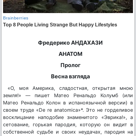
Фредерико АНДАХАЗИ
АНАТОМ
Пролог
Весна взгляда
«О, моя Америка, сладостная, открытая мною
земля!» — пишет Матео Ренальдо Колумб (или
Матео Ренальдо Колон в испаноязычной версии) в
своем труде «De re anatomica»*. Это не горделивое
восклицание наподобие знаменитого «Эврика!», а
сетование, горькая пародия, которую он видит в
собственной судьбе и своих неудачах, пародия на