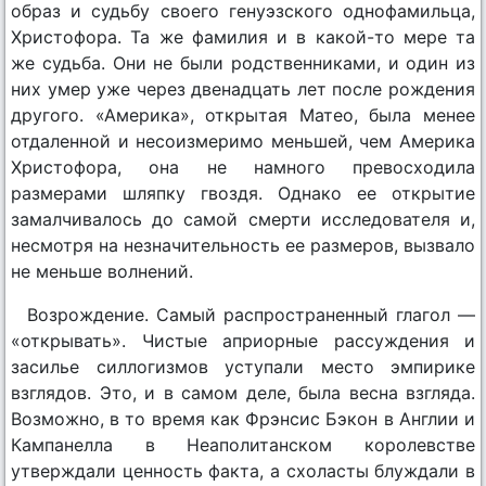
образ и судьбу своего генуэзского однофамильца,
Христофора. Та же фамилия и в какой-то мере та
же судьба. Они не были родственниками, и один из
них умер уже через двенадцать лет после рождения
другого. «Америка», открытая Матео, была менее
отдаленной и несоизмеримо меньшей, чем Америка
Христофора, она не намного превосходила
размерами шляпку гвоздя. Однако ее открытие
замалчивалось до самой смерти исследователя и,
несмотря на незначительность ее размеров, вызвало
не меньше волнений.
Возрождение. Самый распространенный глагол —
«открывать». Чистые априорные рассуждения и
засилье силлогизмов уступали место эмпирике
взглядов. Это, и в самом деле, была весна взгляда.
Возможно, в то время как Фрэнсис Бэкон в Англии и
Кампанелла в Неаполитанском королевстве
утверждали ценность факта, а схоласты блуждали в