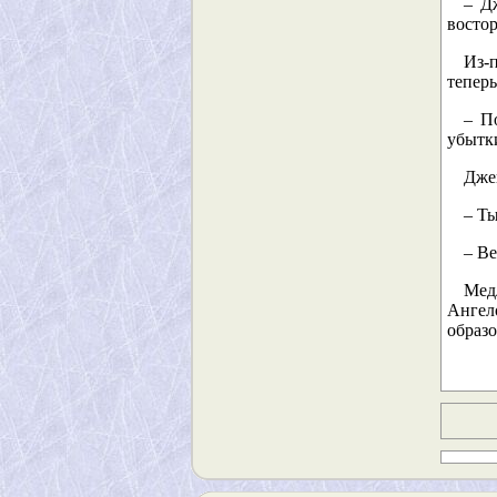
– Д
востор
Из-
теперь
– П
убытк
Дже
– Т
– Ве
Мед
Ангел
образо