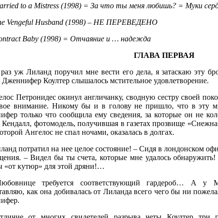
arried to a Mistress (1998) = За что ты меня любишь? = Муки с
he Vengeful Husband (1998) – НЕ
ПЕРЕВЕДЕНО
ontract Baby (1998) = Отчаяние
и
… надежда
ГЛАВА ПЕРВАЯ
 раз уж Лиланд поручил мне вести его дела, я затаскаю эту бр
е Дженнифер Коултер слышалось мстительное удовлетворение.
елос Петронидес окинул англичанку, сводную сестру своей пок
вое внимание. Никому бы и в голову не пришло, что в эту ми
ифер только что сообщила ему сведения, за которые он не ко
 Кендалл, фотомодель, получившая в газетах прозвище «Снежна
которой Ангелос не спал ночами, оказалась в долгах.
ланд потратил на нее целое состояние! – Сидя в лондонском оф
щения. – Видел бы ты счета, которые мне удалось обнаружить!
ы «от кутюр» для этой дряни!…
юбовнице требуется соответствующий гардероб… А у М
авляю, как oна добивалась от Лиланда всегo чего бы ни пожел
ифер.
тличие от многих свидетелей разрыва четы Коултер три г