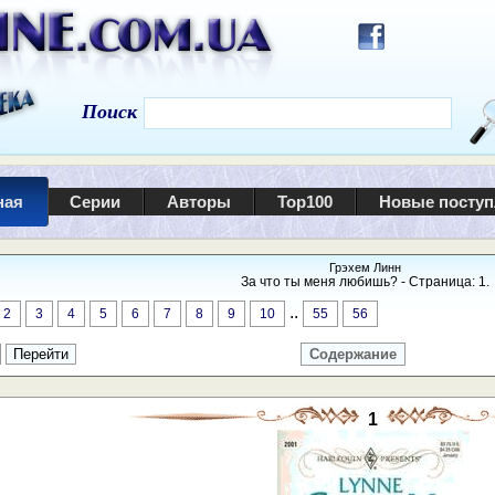
Поиск
ная
Серии
Авторы
Top100
Новые посту
Грэхем Линн
За что ты меня любишь? - Страница: 1.
..
2
3
4
5
6
7
8
9
10
55
56
Содержание
1