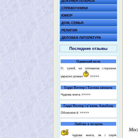
ДОКУМЕНТАЛЬНОЕ
СПРАВОЧНИКИ
ЮМОР
ДОМ, СЕМЬЯ
РЕЛИГИЯ
ДЕЛОВАЯ ЛИТЕРАТУРА
Последние отзывы
Одинокий волк
Гг. тупой, но оптимизм г.героини
украсил роман
>>>>>
Гаррі Поттер і Таємна кімната
Чудова книга
>>>>>
Гаррі Поттер і в’язень Азкабану
Обожнюю☺️
>>>>>
Любовь в полдень
Моск
чудова книга, як і серія