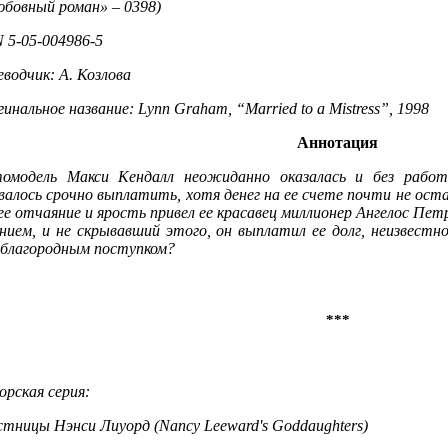
юбовный роман» – 0398)
 5-05-004986-5
водчик: А. Козлова
инальное название: Lynn Graham, “Married to a Mistress”, 1998
Аннотация
омодель Макси Кендалл неожиданно оказалась и без работ
алось срочно выплатить, хотя денег на ее счете почти не оста
е отчаяние и ярость привел ее красавец миллионер Ангелос Петр
ением, и не скрывавший этого, он выплатил ее долг, неизвестн
 благородным поступком?
***
рская серия:
стницы Нэнси Лиуорд (Nancy Leeward's Goddaughters)