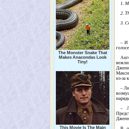
1. M
2. T
3. C
– И
голос
The Monster Snake That
Makes Anacondas Look
Анг
Tiny!
вежли
Дженн
Макси
из-за 
– Ли
возму
наряд
– Л
Предст
Дженн
This Movie Is The Main
В о