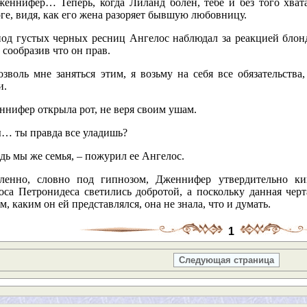
женнифер… Теперь, когда Лиланд болен, тебе и без того хватае
ге, видя, как его жена разоряет бывшую любовницу.
под густых черных ресниц Ангелос наблюдал за реакцией блон
 сообразив что он прав.
озволь мне заняться этим, я возьму на себя все обязательства
и.
ннифер открыла рот, не веря своим yшам.
ы… ты правда все уладишь?
дь мы же семья, – пожурил ее Ангелос.
ленно, словно под гипнозом, Дженнифер утвердительно ки
оса Петронидеса светились добротой, а поскольку данная черта
м, каким он ей представлялся, она не знала, что и думать.
1
Следующая страница