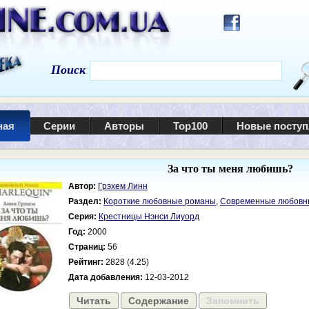
Поиск
ная
Серии
Авторы
Top100
Новые посту
За что ты меня любишь?
Автор:
Грэхем Линн
Раздел:
Короткие любовные романы
,
Современные любовн
Серия:
Крестницы Нэнси Лиуорд
Год:
2000
Страниц:
56
Рейтинг:
2828 (4.25)
Дата добавления:
12-03-2012
Читать
Содержание
Запомнить