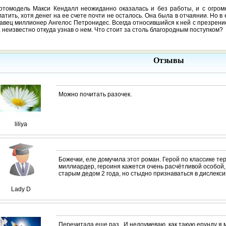
отомодель Макси Кендалл неожиданно оказалась и без работы, и с огром
атить, хотя денег на ее счете почти не осталось. Она была в отчаянии. Но 
авец миллионер Ангелос Петронидес. Всегда относившийся к ней с презрение
, неизвестно откуда узнав о нем. Что стоит за столь благородным поступком?
Отзывы
Можно почитать разочек.
liliya
Божечки, еле домучила этот роман. Герой по классике т
миллиардер, героиня кажется очень расчётливой особой,
старым дедом 2 года, но стыдно признаваться в дислекси
Lady D
Перечитала еще раз...И недоумеваю, как такую ерунду я 