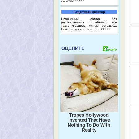
загалом
>>>>>
Сердечный договор
Необычный роман без
расхваливания г.г....обычно, все
такие красивые, умные, богатые...
Непонятная история, но...
>>>>>
ОЦЕНИТЕ
Tropes Hollywood
Invented That Have
Nothing To Do With
Reality