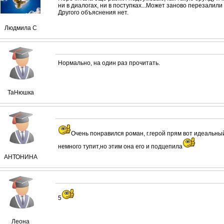
ни в диалогах, ни в поступках...Может заново перезалили
Другого объяснения нет.
Людмила С
Нормально, на один раз прочитать.
ТаНюшка
Очень понравился роман, г.герой прям вот идеальный
немного тупит,но этим она его и подцепила
АНТОНИНА
5
Леона