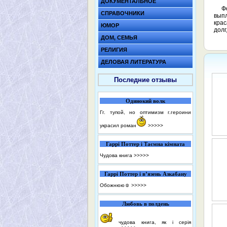
ДОКУМЕНТАЛЬНОЕ
Ф
СПРАВОЧНИКИ
выпл
крас
ЮМОР
долг
ДОМ, СЕМЬЯ
РЕЛИГИЯ
ДЕЛОВАЯ ЛИТЕРАТУРА
Последние отзывы
Одинокий волк
Гг. тупой, но оптимизм г.героини
украсил роман
>>>>>
Гаррі Поттер і Таємна кімната
Чудова книга
>>>>>
Гаррі Поттер і в’язень Азкабану
Обожнюю☺️
>>>>>
Любовь в полдень
чудова книга, як і серія