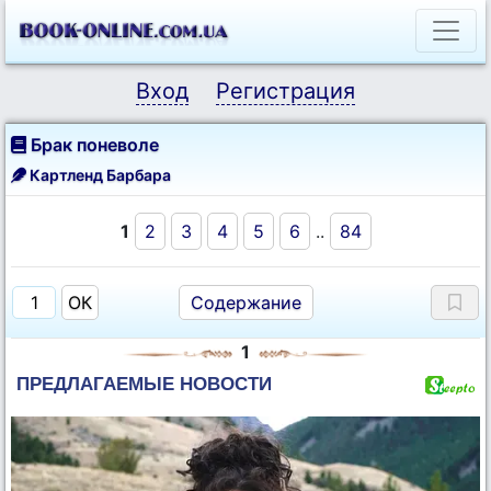
Вход
Регистрация
Брак поневоле
Картленд Барбара
1
2
3
4
5
6
..
84
Содержание
1