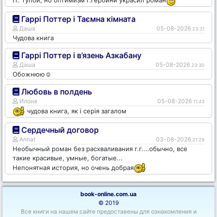
Гаррі Поттер і Таємна кімната
Даша
05-08-2026
23:31
Чудова книга
Гаррі Поттер і в’язень Азкабану
Даша
05-08-2026
23:30
Обожнюю☺️
Любовь в полдень
Илона
05-08-2026
11:43
чудова книга, як і серія загалом
Сердечный договор
Annat
03-08-2026
21:29
Необычный роман без расхваливания г.г....обычно, все
такие красивые, умные, богатые...
Непонятная история, но очень добрая
book-online.com.ua
© 2019
Все книги на нашем сайте предоставены для ознакомления и