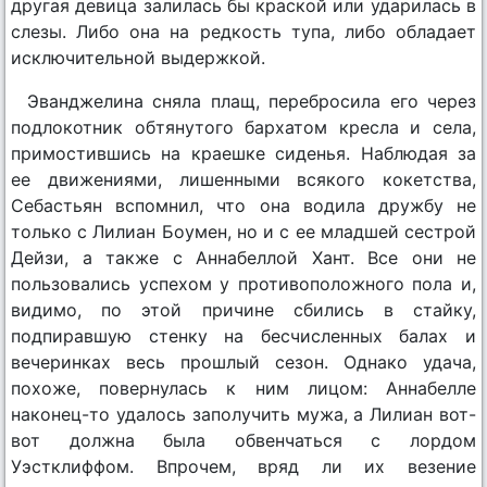
другая девица залилась бы краской или ударилась в
слезы. Либо она на редкость тупа, либо обладает
исключительной выдержкой.
Эванджелина сняла плащ, перебросила его через
подлокотник обтянутого бархатом кресла и села,
примостившись на краешке сиденья. Наблюдая за
ее движениями, лишенными всякого кокетства,
Себастьян вспомнил, что она водила дружбу не
только с Лилиан Боумен, но и с ее младшей сестрой
Дейзи, а также с Аннабеллой Хант. Все они не
пользовались успехом у противоположного пола и,
видимо, по этой причине сбились в стайку,
подпиравшую стенку на бесчисленных балах и
вечеринках весь прошлый сезон. Однако удача,
похоже, повернулась к ним лицом: Аннабелле
наконец-то удалось заполучить мужа, а Лилиан вот-
вот должна была обвенчаться с лордом
Уэстклиффом. Впрочем, вряд ли их везение