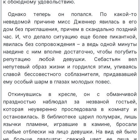
к обоюдному удовольствию.
Однако теперь он попался. По какой-то
неведомой причине мисс Дженнер явилась в его
дом без приглашения, причем в скандально поздний
час. И, что делало ситуацию еще более пикантной,
явилась без сопровождения – а ведь одной минуты
наедине с ним вполне достаточно, чтобы погубить
репутацию любой девушки. Себастьян вел
непутевый образ жизни и гордился этим, упиваясь
славой бессовестного соблазнителя, придававшей
ему особый шарм в глазах молодых повес.
Откинувшись в кресле, он с обманчивой
праздностью наблюдал за незваной гостьей,
которая неуверенно проследовала в комнату и
остановилась. В библиотеке царил полумрак, лишь
язычки пламени, игравшие в камине, бросали
слабые отблески на лицо девушки. На вид ей было
не больше двадцати; свежий цвет ее лица и