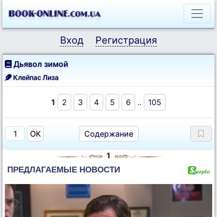
Вход
Регистрация
Дьявол зимой
Клейпас Лиза
1
2
3
4
5
6
..
105
Содержание
1