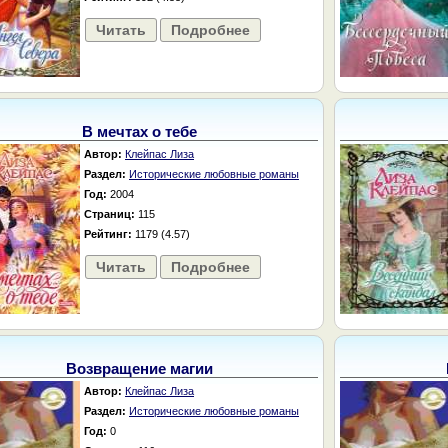
Читать
Подробнее
В мечтах о тебе
Автор:
Клейпас Лиза
Раздел:
Исторические любовные романы
Год:
2004
Страниц:
115
Рейтинг:
1179 (4.57)
Читать
Подробнее
Возвращение магии
Автор:
Клейпас Лиза
Раздел:
Исторические любовные романы
Год:
0