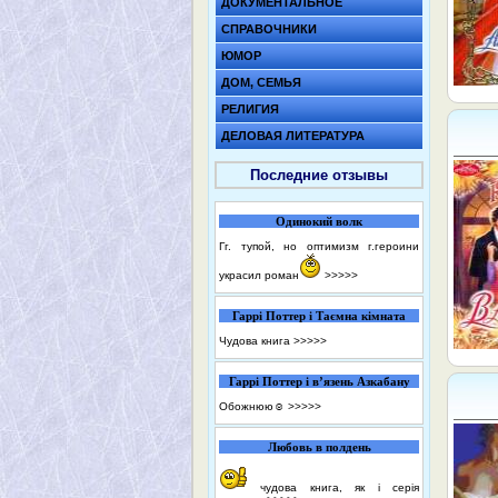
ДОКУМЕНТАЛЬНОЕ
СПРАВОЧНИКИ
ЮМОР
ДОМ, СЕМЬЯ
РЕЛИГИЯ
ДЕЛОВАЯ ЛИТЕРАТУРА
Последние отзывы
Одинокий волк
Гг. тупой, но оптимизм г.героини
украсил роман
>>>>>
Гаррі Поттер і Таємна кімната
Чудова книга
>>>>>
Гаррі Поттер і в’язень Азкабану
Обожнюю☺️
>>>>>
Любовь в полдень
чудова книга, як і серія