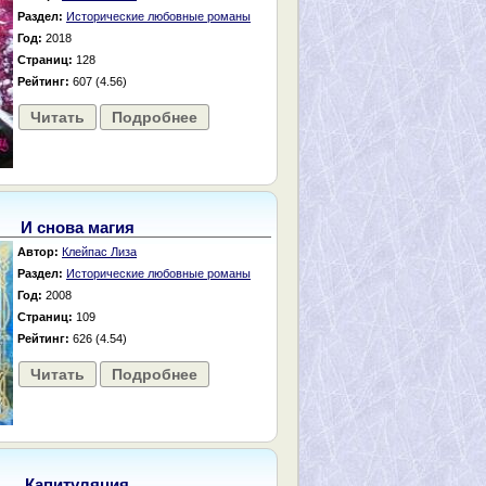
Раздел:
Исторические любовные романы
Год:
2018
Страниц:
128
Рейтинг:
607 (4.56)
Читать
Подробнее
И снова магия
Автор:
Клейпас Лиза
Раздел:
Исторические любовные романы
Год:
2008
Страниц:
109
Рейтинг:
626 (4.54)
Читать
Подробнее
Капитуляция