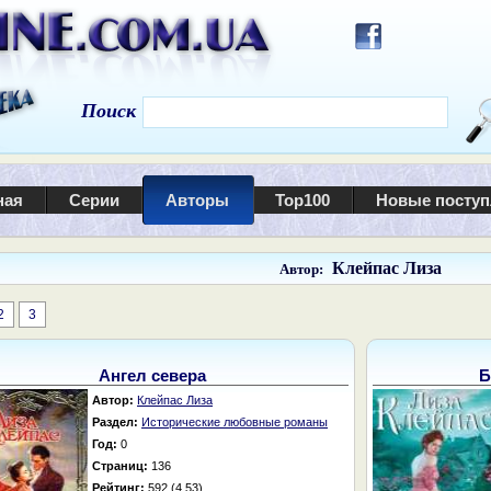
Поиск
ная
Серии
Авторы
Top100
Новые посту
Клейпас Лиза
Автор:
2
3
Ангел севера
Б
Автор:
Клейпас Лиза
Раздел:
Исторические любовные романы
Год:
0
Страниц:
136
Рейтинг:
592 (4.53)