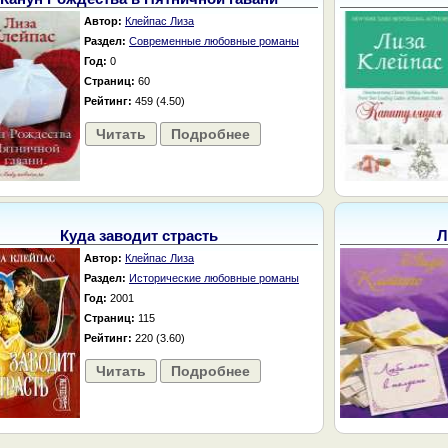
Автор:
Клейпас Лиза
Раздел:
Современные любовные романы
Год:
0
Страниц:
60
Рейтинг:
459 (4.50)
Читать
Подробнее
Куда заводит страсть
Л
Автор:
Клейпас Лиза
Раздел:
Исторические любовные романы
Год:
2001
Страниц:
115
Рейтинг:
220 (3.60)
Читать
Подробнее