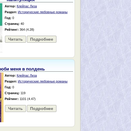
Автор:
Клейпас Лиза
Раздел:
Исторические любовные романы
Год:
0
Страниц:
40
Рейтинг:
364 (4.28)
Читать
Подробнее
юби меня в полдень
Автор:
Клейпас Лиза
Раздел:
Исторические любовные романы
Год:
0
Страниц:
119
Рейтинг:
1101 (4.47)
Читать
Подробнее