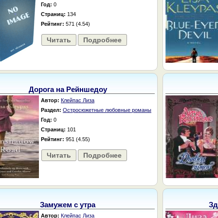
Год:
0
Страниц:
134
Рейтинг:
571 (4.54)
Читать
Подробнее
Дорога на Рейншедоу
Автор:
Клейпас Лиза
Раздел:
Остросюжетные любовные романы
Год:
0
Страниц:
101
Рейтинг:
951 (4.55)
Читать
Подробнее
Замужем с утра
Зд
Автор:
Клейпас Лиза