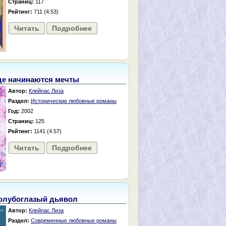
Страниц:
117
Рейтинг:
711 (4.53)
Читать
Подробнее
де начинаются мечты
Автор:
Клейпас Лиза
Раздел:
Исторические любовные романы
Год:
2002
Страниц:
125
Рейтинг:
1141 (4.57)
Читать
Подробнее
олубоглазый дьявол
Автор:
Клейпас Лиза
Раздел:
Современные любовные романы