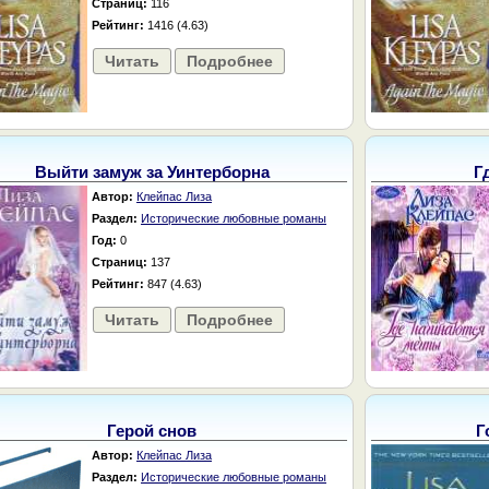
Страниц:
116
Рейтинг:
1416 (4.63)
Читать
Подробнее
Выйти замуж за Уинтерборна
Г
Автор:
Клейпас Лиза
Раздел:
Исторические любовные романы
Год:
0
Страниц:
137
Рейтинг:
847 (4.63)
Читать
Подробнее
Герой снов
Г
Автор:
Клейпас Лиза
Раздел:
Исторические любовные романы