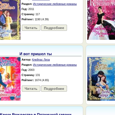
Раздел:
Исторические любовные романы
Год:
2011
Страниц:
117
Рейтинг:
1190 (4.39)
Читать
Подробнее
И вот пришел ты
Автор:
Клейпас Лиза
Раздел:
Исторические любовные романы
Год:
2003
Страниц:
131
Рейтинг:
1674 (4.65)
Читать
Подробнее
Канун Рождества в Пятничной гавани