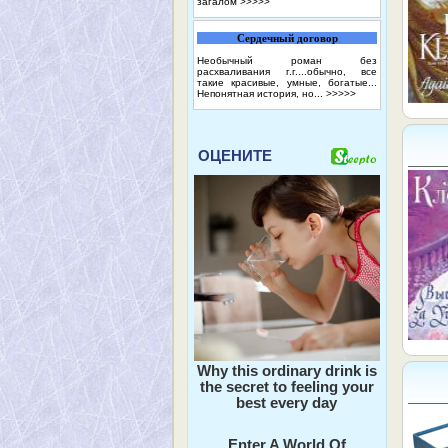
загалом
>>>>>
Сердечный договор
Необычный роман без
расхваливания г.г....обычно, все
такие красивые, умные, богатые...
Непонятная история, но...
>>>>>
ОЦЕНИТЕ
Why this ordinary drink is
the secret to feeling your
best every day
Enter A World Of