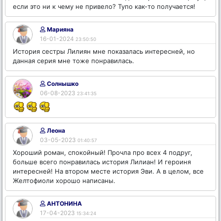
если это ни к чему не привело? Тупо как-то получается!
Марияна
16-01-2024
23:50:50
История сестры Лилиян мне показалась интересней, но
данная серия мне тоже понравилась.
Солнышко
06-08-2023
23:41:35
Леона
03-05-2023
01:40:57
Хороший роман, спокойный! Прочла про всех 4 подруг,
больше всего понравилась история Лилиан! И героиня
интересней! На втором месте история Эви. А в целом, все
Желтофиоли хорошо написаны.
АНТОНИНА
17-04-2023
15:34:24