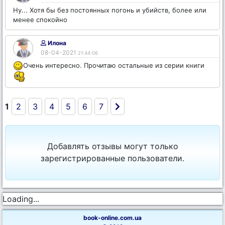
Ну... Хотя бы без постоянных погонь и убийств, более или
менее спокойно
Илона
08-04-2021
21:44:06
Очень интересно. Прочитаю остальные из серии книги
1
2
3
4
5
6
7
Добавлять отзывы могут только
зарегистрированные пользователи.
Loading...
book-online.com.ua