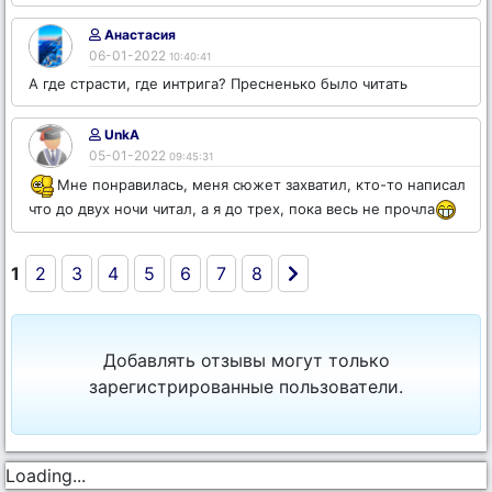
Анастасия
06-01-2022
10:40:41
А где страсти, где интрига? Пресненько было читать
UnkA
05-01-2022
09:45:31
Мне понравилась, меня сюжет захватил, кто-то написал
что до двух ночи читал, а я до трех, пока весь не прочла
1
2
3
4
5
6
7
8
Добавлять отзывы могут только
зарегистрированные пользователи.
Loading...