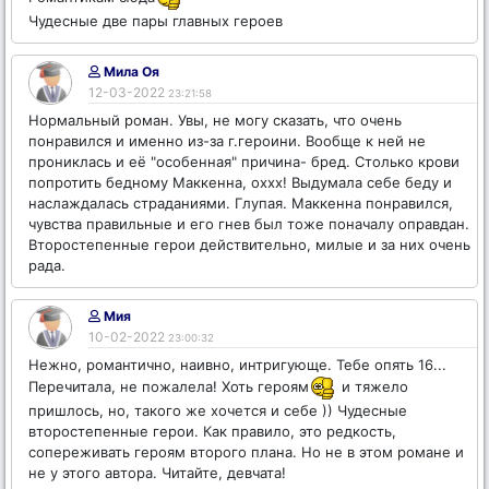
Чудесные две пары главных героев
Мила Оя
12-03-2022
23:21:58
Нормальный роман. Увы, не могу сказать, что очень
понравился и именно из-за г.героини. Вообще к ней не
прониклась и её "особенная" причина- бред. Столько крови
попротить бедному Маккенна, оххх! Выдумала себе беду и
наслаждалась страданиями. Глупая. Маккенна понравился,
чувства правильные и его гнев был тоже поначалу оправдан.
Второстепенные герои действительно, милые и за них очень
рада.
Мия
10-02-2022
23:00:32
Нежно, романтично, наивно, интригующе. Тебе опять 16...
Перечитала, не пожалела! Хоть героям
и тяжело
пришлось, но, такого же хочется и себе )) Чудесные
второстепенные герои. Как правило, это редкость,
сопереживать героям второго плана. Но не в этом романе и
не у этого автора. Читайте, девчата!