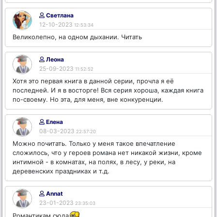
Светлана
12-10-2023
12:53:34
Великолепно, на одном дыхании. Читать
Леона
25-09-2023
11:52:52
Хотя это первая книга в данной серии, прочла я её
последней. И я в восторге! Вся серия хороша, каждая книга
по-своему. Но эта, для меня, вне конкуренции.
Елена
08-03-2023
22:57:20
Можно почитать. Только у меня такое впечатление
сложилось, что у героев романа нет никакой жизни, кроме
интимной - в комнатах, на полях, в лесу, у реки, на
деревенских праздниках и т.д.
Annat
23-01-2023
23:35:03
Романтикам сюда