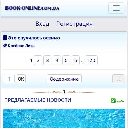
Вход
Регистрация
Это случилось осенью
Клейпас Лиза
1
2
3
4
5
6
..
120
Содержание
1