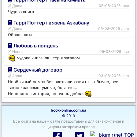
Даша
05-08-2026
23:31
Чудова книга
Гаррі Поттер і в’язень Азкабану
Даша
05-08-2026
23:30
Обожнюю☺️
Любовь в полдень
Илона
05-08-2026
11:43
чудова книга, як і серія загалом
Сердечный договор
Annat
03-08-2026
21:29
Необычный роман без расхваливания г.г....обычно, все
такие красивые, умные, богатые...
Непонятная история, но очень добрая
book-online.com.ua
© 2019
Все книги на нашем сайте предоставены для ознакомления и
защищены авторским правом