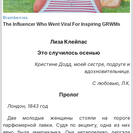
Лиза Клейпас
Это случилось осенью
Кристине Додд, моей сестре, подруге и
вдохновительнице.
С любовью, Л.К.
Пролог
Лондон, 1843 год
Две молодые женщины стояли на пороге
парфюмерной лавки. Судя по акценту, одна из них
явно была американка. Она нетерпеливо дергала