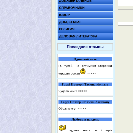
ДОКУМЕНТАЛЬНОЕ
СПРАВОЧНИКИ
ЮМОР
ДОМ, СЕМЬЯ
РЕЛИГИЯ
ДЕЛОВАЯ ЛИТЕРАТУРА
Последние отзывы
Одинокий волк
Гг. тупой, но оптимизм г.героини
украсил роман
>>>>>
Гаррі Поттер і Таємна кімната
Чудова книга
>>>>>
Гаррі Поттер і в’язень Азкабану
Обожнюю☺️
>>>>>
Любовь в полдень
чудова книга, як і серія