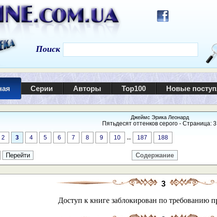
Поиск
ная
Серии
Авторы
Top100
Новые посту
Джеймс Эрика Леонард
Пятьдесят оттенков серого - Страница: 3
..
2
3
4
5
6
7
8
9
10
187
188
Содержание
3
Доступ к книге заблокирован по требованию п