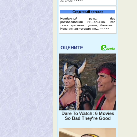
загалом
>>>>>
Сердечный договор
Необычный роман без
расхваливания г.г....обычно, все
такие красивые, умные, богатые...
Непонятная история, но...
>>>>>
ОЦЕНИТЕ
Dare To Watch: 6 Movies
So Bad They're Good