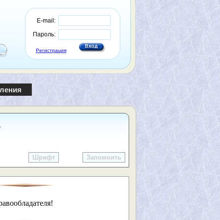
E-mail:
Пароль:
Регистрация
пления
.
Шрифт
Запомнить
равообладателя!