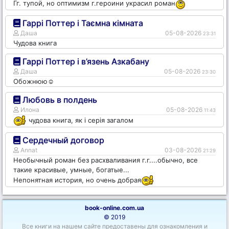
Гг. тупой, но оптимизм г.героини украсил роман
Гаррі Поттер і Таємна кімната
Даша
05-08-2026
23:31
Чудова книга
Гаррі Поттер і в’язень Азкабану
Даша
05-08-2026
23:30
Обожнюю☺️
Любовь в полдень
Илона
05-08-2026
11:43
чудова книга, як і серія загалом
Сердечный договор
Annat
03-08-2026
21:29
Необычный роман без расхваливания г.г....обычно, все
такие красивые, умные, богатые...
Непонятная история, но очень добрая
book-online.com.ua
© 2019
Все книги на нашем сайте предоставены для ознакомления и