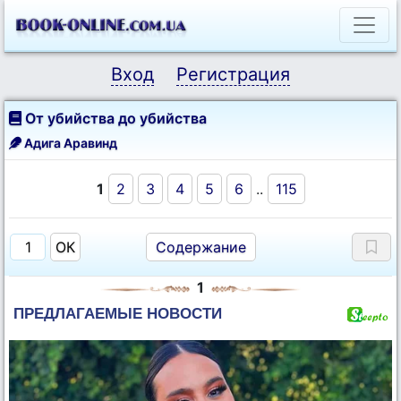
Вход
Регистрация
От убийства до убийства
Адига Аравинд
1
2
3
4
5
6
..
115
Содержание
1