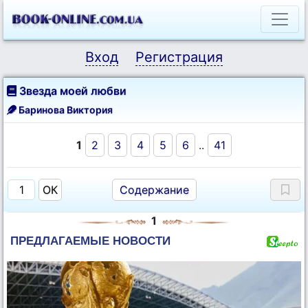
Вход
Регистрация
Звезда моей любви
Баринова Виктория
1
2
3
4
5
6
..
41
Содержание
1