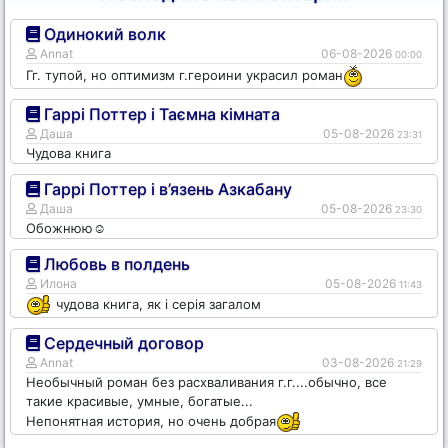
Одинокий волк
Annat
06-08-2026
00:00
Гг. тупой, но оптимизм г.героини украсил роман
Гаррі Поттер і Таємна кімната
Даша
05-08-2026
23:31
Чудова книга
Гаррі Поттер і в’язень Азкабану
Даша
05-08-2026
23:30
Обожнюю☺️
Любовь в полдень
Илона
05-08-2026
11:43
чудова книга, як і серія загалом
Сердечный договор
Annat
03-08-2026
21:29
Необычный роман без расхваливания г.г....обычно, все
такие красивые, умные, богатые...
Непонятная история, но очень добрая