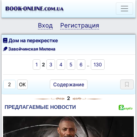
Вход
Регистрация
Дом на перекрестке
Завойчинская Милена
1
2
3
4
5
6
..
130
Содержание
2