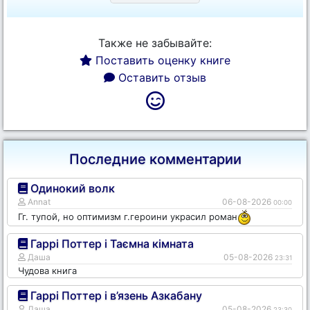
Также не забывайте:
Поставить оценку книге
Оставить отзыв
Последние комментарии
Одинокий волк
Annat
06-08-2026
00:00
Гг. тупой, но оптимизм г.героини украсил роман
Гаррі Поттер і Таємна кімната
Даша
05-08-2026
23:31
Чудова книга
Гаррі Поттер і в’язень Азкабану
Даша
05-08-2026
23:30