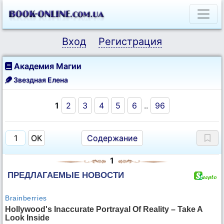
Вход
Регистрация
Академия Магии
Звездная Елена
1
2
3
4
5
6
..
96
Содержание
1