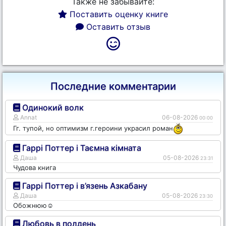
Также не забывайте:
Поставить оценку книге
Оставить отзыв
Последние комментарии
Одинокий волк
Annat
06-08-2026
00:00
Гг. тупой, но оптимизм г.героини украсил роман
Гаррі Поттер і Таємна кімната
Даша
05-08-2026
23:31
Чудова книга
Гаррі Поттер і в’язень Азкабану
Даша
05-08-2026
23:30
Обожнюю☺️
Любовь в полдень