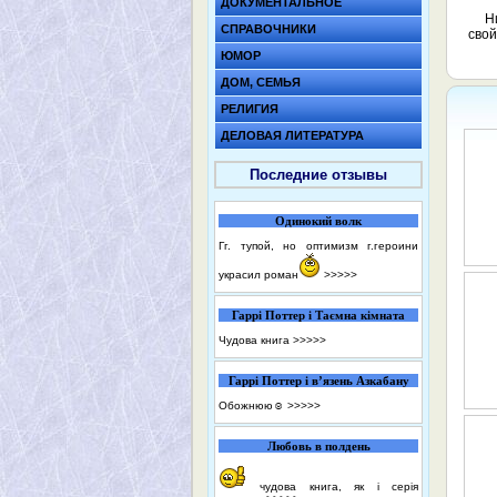
ДОКУМЕНТАЛЬНОЕ
Н
СПРАВОЧНИКИ
свой
ЮМОР
ДОМ, СЕМЬЯ
РЕЛИГИЯ
ДЕЛОВАЯ ЛИТЕРАТУРА
Последние отзывы
Одинокий волк
Гг. тупой, но оптимизм г.героини
украсил роман
>>>>>
Гаррі Поттер і Таємна кімната
Чудова книга
>>>>>
Гаррі Поттер і в’язень Азкабану
Обожнюю☺️
>>>>>
Любовь в полдень
чудова книга, як і серія