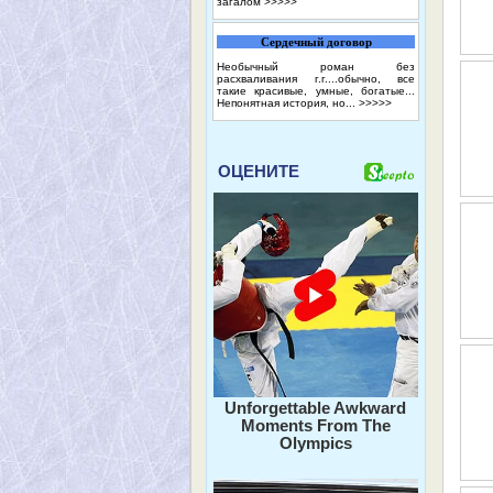
загалом
>>>>>
Сердечный договор
Необычный роман без
расхваливания г.г....обычно, все
такие красивые, умные, богатые...
Непонятная история, но...
>>>>>
ОЦЕНИТЕ
Unforgettable Awkward
Moments From The
Olympics