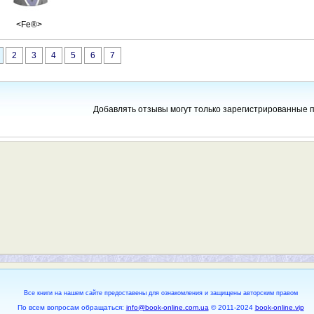
<Fe®>
2
3
4
5
6
7
Добавлять отзывы могут только зарегистрированные 
Все книги на нашем сайте предоставены для ознакомления и защищены авторским правом
По всем вопросам обращаться:
info@book-online.com.ua
© 2011-2024
book-online.vip