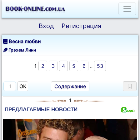
Вход
Регистрация
Весна любви
Грэхем Линн
1
2
3
4
5
6
..
53
Содержание
1