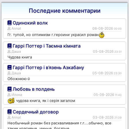
Последние комментарии
Одинокий волк
Annat
06-08-2026
00:00
Гг. тупой, но оптимизм г.героини украсил роман
Гаррі Поттер і Таємна кімната
Даша
05-08-2026
23:31
Чудова книга
Гаррі Поттер і в’язень Азкабану
Даша
05-08-2026
23:30
Обожнюю☺️
Любовь в полдень
Илона
05-08-2026
11:43
чудова книга, як і серія загалом
Сердечный договор
Annat
03-08-2026
21:29
Необычный роман без расхваливания г.г....обычно, все
такие красивые, умные, богатые...