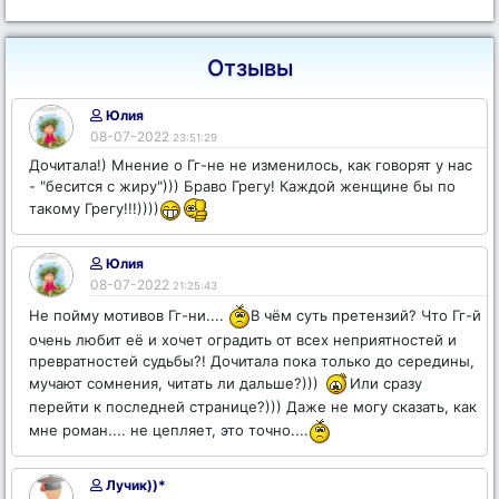
Отзывы
Юлия
08-07-2022
23:51:29
Дочитала!) Мнение о Гг-не не изменилось, как говорят у нас
- "бесится с жиру"))) Браво Грегу! Каждой женщине бы по
такому Грегу!!!))))
Юлия
08-07-2022
21:25:43
Не пойму мотивов Гг-ни....
В чём суть претензий? Что Гг-й
очень любит её и хочет оградить от всех неприятностей и
превратностей судьбы?! Дочитала пока только до середины,
мучают сомнения, читать ли дальше?)))
Или сразу
перейти к последней странице?))) Даже не могу сказать, как
мне роман.... не цепляет, это точно....
Лучик))*