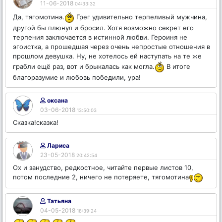
11-06-2018
04:33:32
Да, тягомотина.
Грег удивительно терпеливый мужчина,
другой бы плюнул и бросил. Хотя возможно секрет его
терпения заключается в истинной любви. Героиня не
эгоистка, а прошедшая через очень непростые отношения в
прошлом девушка. Ну, не хотелось ей наступать на те же
грабли ещё раз, вот и брыкалась как могла.
В итоге
благоразумие и любовь победили, ура!
оксана
03-06-2018
13:50:03
Сказка!сказка!
Лариса
23-05-2018
20:42:54
Ох и занудство, редкостное, читайте первые листов 10,
потом последние 2, ничего не потеряете, тягомотина
Татьяна
04-05-2018
18:39:24