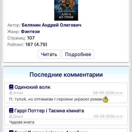
Белянин Андрей Олегович
Автор:
Фэнтези
Жанр:
107
Страниц:
187 (4.79)
Рейтинг:
Читать
Подробнее
Последние комментарии
Одинокий волк
Annat
06-08-2026
00:00
Гг. тупой, но оптимизм г.героини украсил роман
Гаррі Поттер і Таємна кімната
Даша
05-08-2026
23:31
Чудова книга