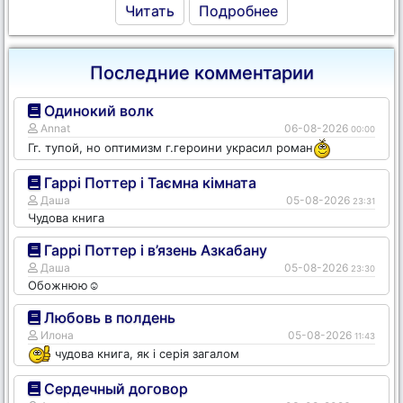
Читать
Подробнее
Последние комментарии
Одинокий волк
Annat
06-08-2026
00:00
Гг. тупой, но оптимизм г.героини украсил роман
Гаррі Поттер і Таємна кімната
Даша
05-08-2026
23:31
Чудова книга
Гаррі Поттер і в’язень Азкабану
Даша
05-08-2026
23:30
Обожнюю☺️
Любовь в полдень
Илона
05-08-2026
11:43
чудова книга, як і серія загалом
Сердечный договор