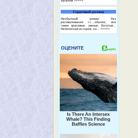
загалом
>>>>>
Сердечный договор
Необычный роман без
расхваливания г.г....обычно, все
такие красивые, умные, богатые...
Непонятная история, но...
>>>>>
ОЦЕНИТЕ
Is There An Intersex
Whale? This Finding
Baffles Science