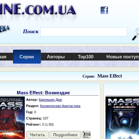
Поиск
ная
Серии
Авторы
Top100
Новые посту
Mass Effect
Серия:
Mass Effect: Возмездие
Автор:
Карпишин Дрю
Раздел:
Космическая фантастика
Год:
0
Страниц:
107
Рейтинг:
3 (1.50)
Читать
Подробнее
......