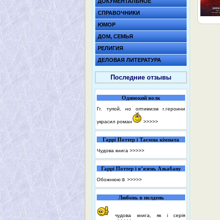
ДОКУМЕНТАЛЬНОЕ
СПРАВОЧНИКИ
ЮМОР
ДОМ, СЕМЬЯ
РЕЛИГИЯ
ДЕЛОВАЯ ЛИТЕРАТУРА
Последние отзывы
Одинокий волк
Гг. тупой, но оптимизм г.героини
украсил роман
>>>>>
Гаррі Поттер і Таємна кімната
Чудова книга
>>>>>
Гаррі Поттер і в’язень Азкабану
Обожнюю☺️
>>>>>
Любовь в полдень
чудова книга, як і серія