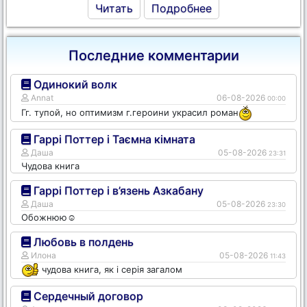
Читать
Подробнее
Последние комментарии
Одинокий волк
Annat
06-08-2026
00:00
Гг. тупой, но оптимизм г.героини украсил роман
Гаррі Поттер і Таємна кімната
Даша
05-08-2026
23:31
Чудова книга
Гаррі Поттер і в’язень Азкабану
Даша
05-08-2026
23:30
Обожнюю☺️
Любовь в полдень
Илона
05-08-2026
11:43
чудова книга, як і серія загалом
Сердечный договор