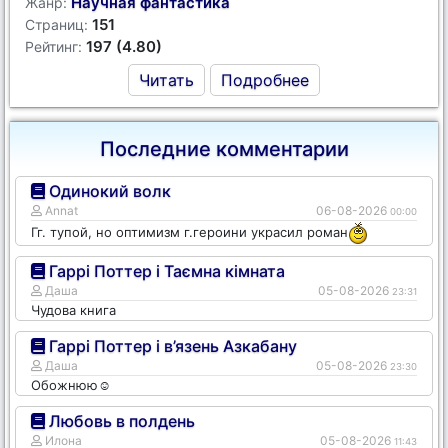
Научная фантастика
Жанр:
151
Страниц:
197 (4.80)
Рейтинг:
Читать
Подробнее
Последние комментарии
Одинокий волк
Annat
06-08-2026
00:00
Гг. тупой, но оптимизм г.героини украсил роман
Гаррі Поттер і Таємна кімната
Даша
05-08-2026
23:31
Чудова книга
Гаррі Поттер і в’язень Азкабану
Даша
05-08-2026
23:30
Обожнюю☺️
Любовь в полдень
Илона
05-08-2026
11:43