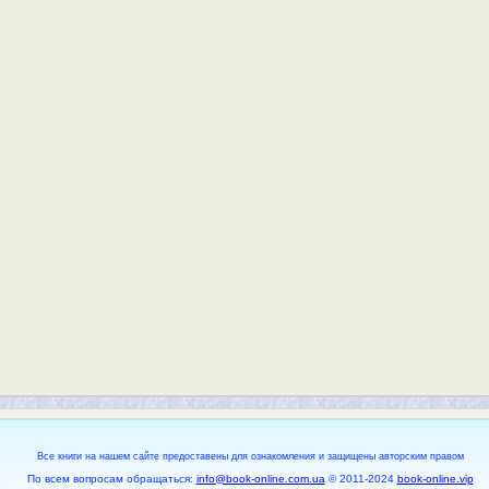
Все книги на нашем сайте предоставены для ознакомления и защищены авторским правом
По всем вопросам обращаться:
info@book-online.com.ua
© 2011-2024
book-online.vip