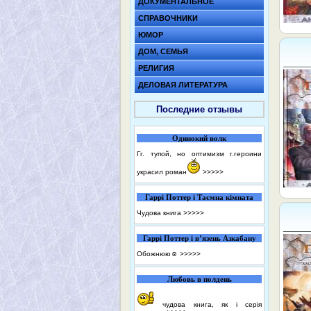
ДОКУМЕНТАЛЬНОЕ
СПРАВОЧНИКИ
ЮМОР
ДОМ, СЕМЬЯ
РЕЛИГИЯ
ДЕЛОВАЯ ЛИТЕРАТУРА
Последние отзывы
Одинокий волк
Гг. тупой, но оптимизм г.героини
украсил роман
>>>>>
Гаррі Поттер і Таємна кімната
Чудова книга
>>>>>
Гаррі Поттер і в’язень Азкабану
Обожнюю☺️
>>>>>
Любовь в полдень
чудова книга, як і серія