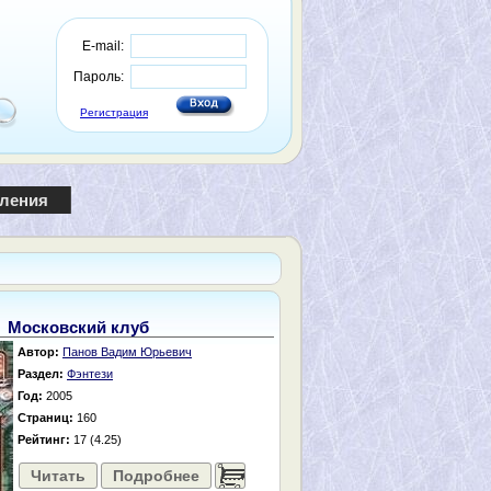
E-mail:
Пароль:
Регистрация
пления
Московский клуб
Автор:
Панов Вадим Юрьевич
Раздел:
Фэнтези
Год:
2005
Страниц:
160
Рейтинг:
17 (4.25)
Читать
Подробнее
......