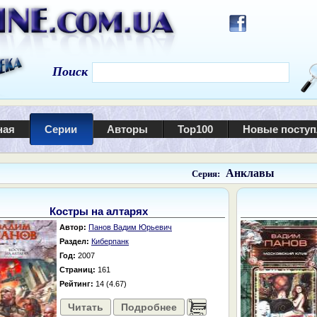
Поиск
ная
Серии
Авторы
Top100
Новые посту
Анклавы
Серия:
Костры на алтарях
Автор:
Панов Вадим Юрьевич
Раздел:
Киберпанк
Год:
2007
Страниц:
161
Рейтинг:
14 (4.67)
Читать
Подробнее
......