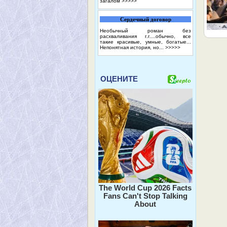
загалом
>>>>>
Сердечный договор
Необычный роман без
расхваливания г.г....обычно, все
такие красивые, умные, богатые...
Непонятная история, но...
>>>>>
ОЦЕНИТЕ
The World Cup 2026 Facts
Fans Can't Stop Talking
About