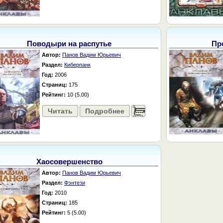
Поводыри на распутье
Пр
Автор:
Панов Вадим Юрьевич
Раздел:
Киберпанк
Год:
2006
Страниц:
175
Рейтинг:
10 (5.00)
Читать
Подробнее
......
Хаосовершенство
Автор:
Панов Вадим Юрьевич
Раздел:
Фэнтези
Год:
2010
Страниц:
185
Рейтинг:
5 (5.00)