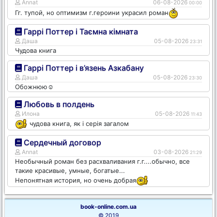
Annat
06-08-2026
00:00
Гг. тупой, но оптимизм г.героини украсил роман
Гаррі Поттер і Таємна кімната
Даша
05-08-2026
23:31
Чудова книга
Гаррі Поттер і в’язень Азкабану
Даша
05-08-2026
23:30
Обожнюю☺️
Любовь в полдень
Илона
05-08-2026
11:43
чудова книга, як і серія загалом
Сердечный договор
Annat
03-08-2026
21:29
Необычный роман без расхваливания г.г....обычно, все
такие красивые, умные, богатые...
Непонятная история, но очень добрая
book-online.com.ua
© 2019