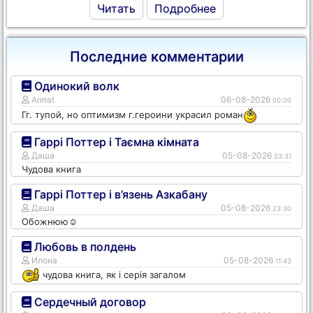
Читать
Подробнее
Последние комментарии
Одинокий волк
Annat
06-08-2026
00:00
Гг. тупой, но оптимизм г.героини украсил роман
Гаррі Поттер і Таємна кімната
Даша
05-08-2026
23:31
Чудова книга
Гаррі Поттер і в’язень Азкабану
Даша
05-08-2026
23:30
Обожнюю☺️
Любовь в полдень
Илона
05-08-2026
11:43
чудова книга, як і серія загалом
Сердечный договор