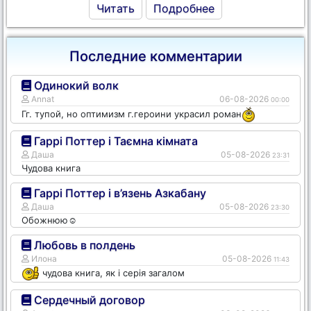
Читать
Подробнее
Последние комментарии
Одинокий волк
Annat
06-08-2026
00:00
Гг. тупой, но оптимизм г.героини украсил роман
Гаррі Поттер і Таємна кімната
Даша
05-08-2026
23:31
Чудова книга
Гаррі Поттер і в’язень Азкабану
Даша
05-08-2026
23:30
Обожнюю☺️
Любовь в полдень
Илона
05-08-2026
11:43
чудова книга, як і серія загалом
Сердечный договор